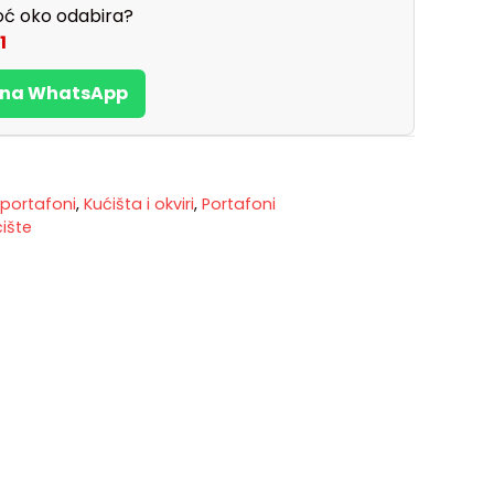
ć oko odabira?
1
s na WhatsApp
 portafoni
,
Kućišta i okviri
,
Portafoni
ište