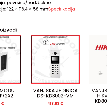
ja: površina/nadžbukno
je: 122 × 116.4 × 58 mm
Specifikacija
oizvodi
 MODUL
VANJSKA JEDINICA
VANJS
F/2X2
DS-KD3002-VM
HIK
KD80
0
€
413,93
€