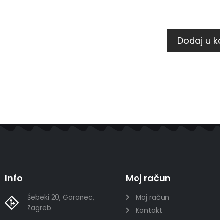
Dodaj u k
Info
Moj račun
Šebeki 20, Goranec,
Moj račun
Zagreb
Kontakt