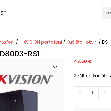
OST
rtafoni
/
HIKVISION portafoni
/
Kućišta i okviri
/ DS-
D8003-RS1
47,50
€
Zaštitno kućište
-
+