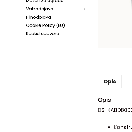
Motori za ograde
Vatrodojava
Plinodojava
Cookie Policy (EU)
Raskid ugovora
Opis
Opis
DS-KABD800
Konstru