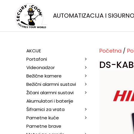
AUTOMATIZACIJA I SIGURN
Početna
/
Po
AKCIJE
Portafoni
DS-KAB
Videonadzor
Bežične kamere
Bežični alarmni sustavi
Žičani alarmni sustavi
Akumulatori i baterije
Šifrarnici za vrata
Pametne kuće
Pametne brave