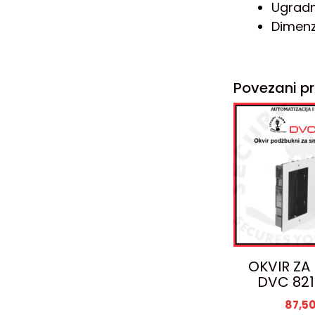
Ugradn
Dimenzi
Povezani pr
OKVIR ZA
DVC 821
87,5