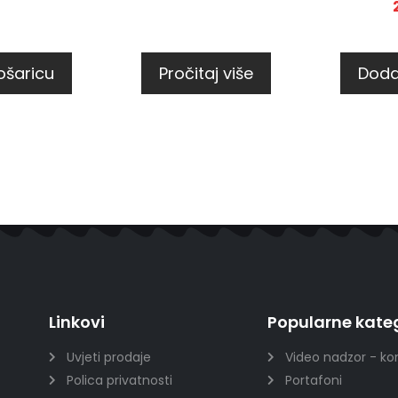
ošaricu
Pročitaj više
Doda
Linkovi
Popularne kateg
Uvjeti prodaje
Video nadzor - ko
Polica privatnosti
Portafoni