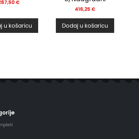
287,50
€
416,25
€
j u košaricu
Dodaj u košaricu
orije
mpleti