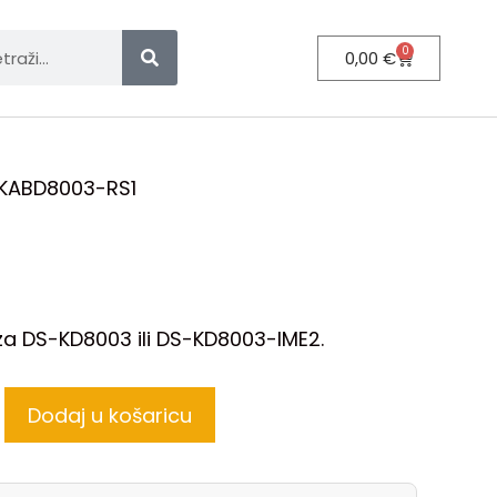
0
0,00
€
KABD8003-RS1
 za DS-KD8003 ili DS-KD8003-IME2.
Dodaj u košaricu