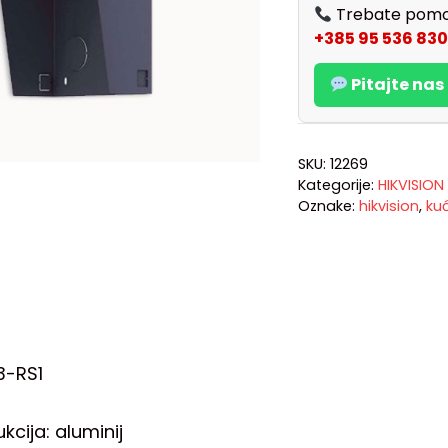
Trebate pomo
+385 95 536 830
Pitajte na
SKU:
12269
Kategorije:
HIKVISION
Oznake:
hikvision
,
kuć
3-RS1
kcija: aluminij