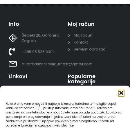
Info
Moj račun
Šebeki 20, Goranec,
Moj račun
Zagreb
Kontakt
Servisni obrazac
+385 95 536 8301
automatizacijaisigurnost@gmail.com
Linkovi
Popularne
kategorije
Uvjeti prodaje
Video nadzor - kompleti
Polica privatnosti
Portafoni
Sigurno plaćanje
Kako bismo vam omogućili najbolje iskustvo, koristimo tehnologije poput
AJAX alarmi
karticama
kolačića za pohranu i/ili pristup informacijama na uređaju. Davanjem
pristanka na ove tehnologije omogućujete nam obradu podataka kao što su
HIKVISION portafoni
Dostava
ponašanje pri pregledavanju ili jedinstveni identifikatori na ovoj stranici.
REOLINK kamere
Načini plaćanja
Nedavanje pristanka ili njegovo povlačenje može negativno utjecati na
određene funkcije i mogućnosti web stranice.
DVC portafoni
Raskid ugovora