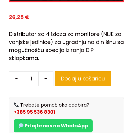
26,25
€
Distributor sa 4 izlaza za monitore (NIJE za
vanjske jedinice) za ugradnju na din šinu sa
mogućnošću specijaliziranja DIP
sklopkama.
-
+
Dodaj u košaricu
Trebate pomoć oko odabira?
+385 95 536 8301
Pitajte nas na WhatsApp