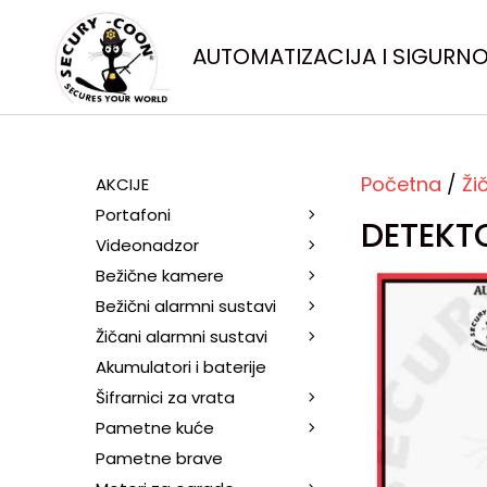
AUTOMATIZACIJA I SIGURN
Početna
/
Ži
AKCIJE
Portafoni
DETEKT
Videonadzor
Bežične kamere
Bežični alarmni sustavi
Žičani alarmni sustavi
Akumulatori i baterije
Šifrarnici za vrata
Pametne kuće
Pametne brave