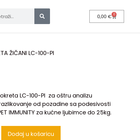
0
0,00
€
TA ŽIČANI LC-100-PI
pokreta LC-100-PI za oštru analizu
i razlikovanje od pozadine sa podesivosti
 i PET IMMUNITY za kućne ljubimce do 25kg.
Dodaj u košaricu