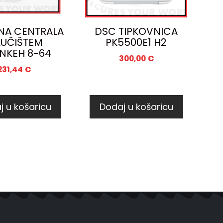
NA CENTRALA
DSC TIPKOVNICA
KUČIŠTEM
PK5500E1 H2
NKEH 8-64
300,00
€
231,44
€
j u košaricu
Dodaj u košaricu