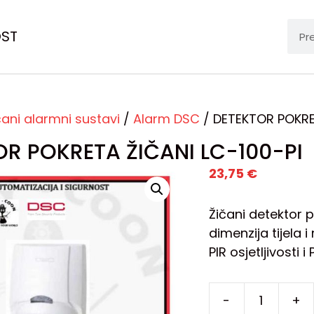
OST
čani alarmni sustavi
/
Alarm DSC
/ DETEKTOR POKRE
OR POKRETA ŽIČANI LC-100-PI
23,75
€
Žičani detektor 
dimenzija tijela 
PIR osjetljivosti
-
+