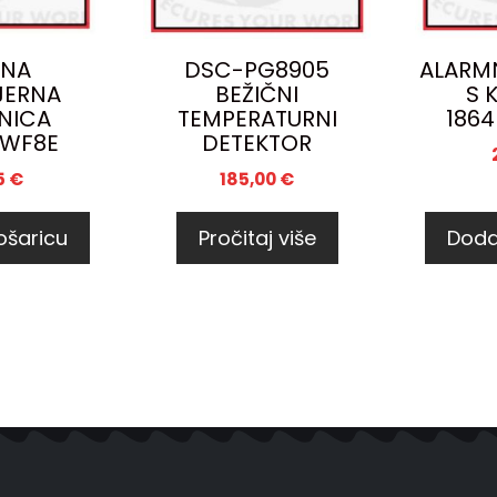
ČNA
DSC-PG8905
ALARM
JERNA
BEŽIČNI
S 
NICA
TEMPERATURNI
1864
WF8E
DETEKTOR
5
€
185,00
€
ošaricu
Pročitaj više
Doda