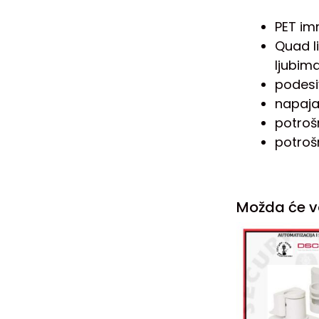
PET im
Quad li
ljubim
podesiv
napaja
potroš
potroš
Možda će v