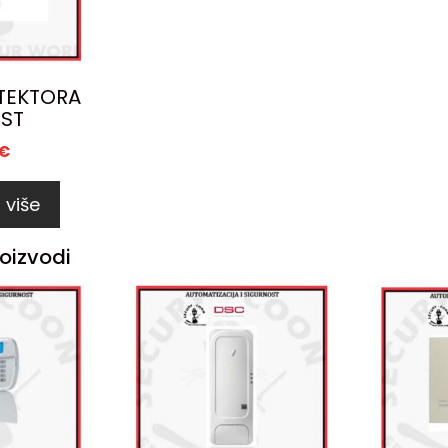
TEKTORA
1ST
€
 više
oizvodi