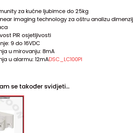
munity za kućne ljubimce do 25kg
near imaging technology za oštru analizu dimenzija 
aca
ost PIR osjetljivosti
nje: 9 do 16VDC
nja u mirovanju: 8mA
nja u alarmu: 12mA
DSC_LC100PI
am se također svidjeti…