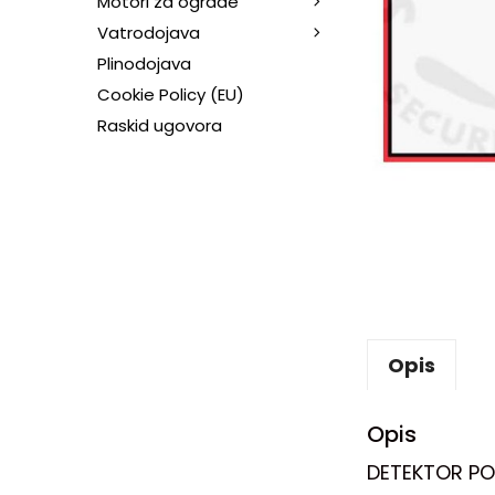
Motori za ograde
Vatrodojava
Plinodojava
Cookie Policy (EU)
Raskid ugovora
Opis
Opis
DETEKTOR POK