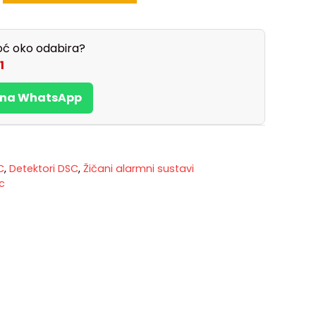
ć oko odabira?
1
s na WhatsApp
C
,
Detektori DSC
,
Žičani alarmni sustavi
c