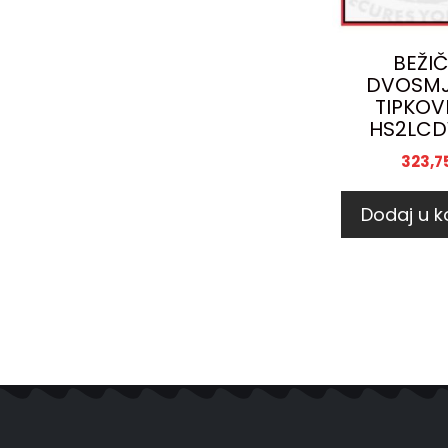
BEŽI
DVOSM
TIPKOV
HS2LCD
323,7
Dodaj u k