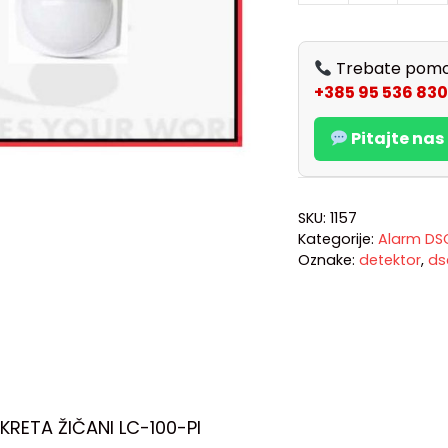
Trebate pomo
+385 95 536 830
Pitajte na
SKU:
1157
Kategorije:
Alarm DS
Oznake:
detektor
,
ds
RETA ŽIČANI LC-100-PI