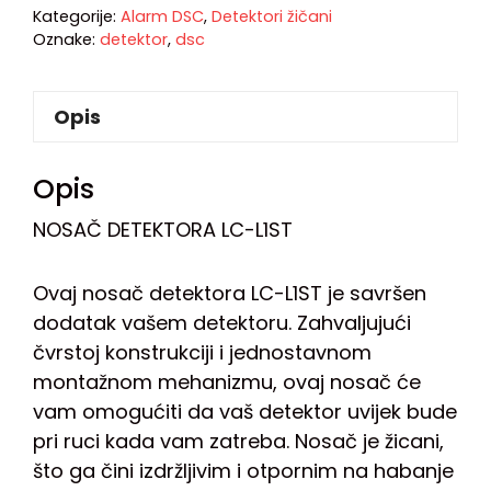
Kategorije:
Alarm DSC
,
Detektori žičani
Oznake:
detektor
,
dsc
Opis
Opis
NOSAČ DETEKTORA LC-L1ST
Ovaj nosač detektora LC-L1ST je savršen
dodatak vašem detektoru. Zahvaljujući
čvrstoj konstrukciji i jednostavnom
montažnom mehanizmu, ovaj nosač će
vam omogućiti da vaš detektor uvijek bude
pri ruci kada vam zatreba. Nosač je žicani,
što ga čini izdržljivim i otpornim na habanje