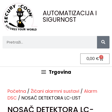
AUTOMATIZACIJA I
SIGURNOST
0
0,00
€
Trgovina
Početna
/
Žičani alarmni sustavi
/
Alarm
DSC
/ NOSAČ DETEKTORA LC-L1ST
NOSAČ DETEKTORA LC-