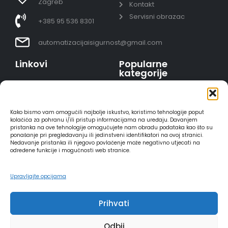
Zagreb
Kontakt
Servisni obrazac
+385 95 536 8301
automatizacijaisigurnost@gmail.com
Linkovi
Popularne
kategorije
Uvjeti prodaje
Video nadzor - kompleti
Polica privatnosti
Portafoni
Sigurno plaćanje
Kako bismo vam omogućili najbolje iskustvo, koristimo tehnologije poput
AJAX alarmi
karticama
kolačića za pohranu i/ili pristup informacijama na uređaju. Davanjem
pristanka na ove tehnologije omogućujete nam obradu podataka kao što su
HIKVISION portafoni
Dostava
ponašanje pri pregledavanju ili jedinstveni identifikatori na ovoj stranici.
REOLINK kamere
Načini plaćanja
Nedavanje pristanka ili njegovo povlačenje može negativno utjecati na
određene funkcije i mogućnosti web stranice.
DVC portafoni
Raskid ugovora
Upravljajte opcijama
Prihvati
2025 - Automatizacija i sigurnost
Odbij