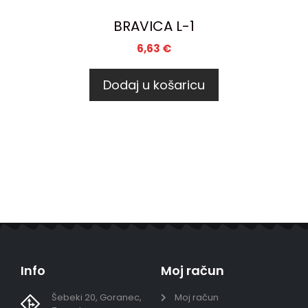
BRAVICA L-1
6,63
€
Dodaj u košaricu
Info
Moj račun
Šebeki 20, Goranec,
Moj račun