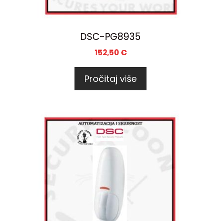
DSC-PG8935
152,50
€
Pročitaj više