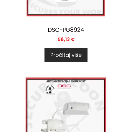
DSC-PG8924
58,13
€
Pročitaj više