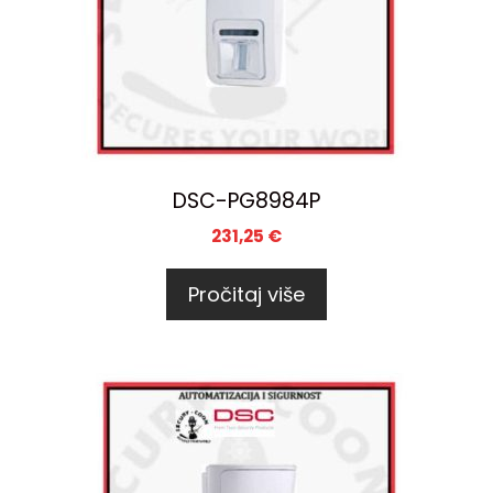
DSC-PG8984P
231,25
€
Pročitaj više