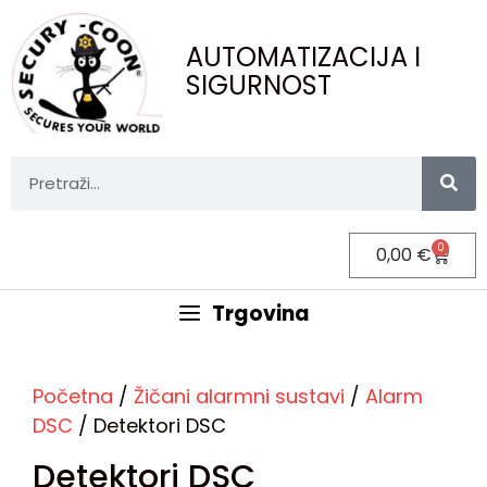
AUTOMATIZACIJA I
SIGURNOST
0
0,00
€
Trgovina
Početna
/
Žičani alarmni sustavi
/
Alarm
DSC
/ Detektori DSC
Detektori DSC