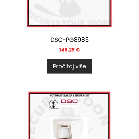
DSC-PG8985
146,25
€
Pročitaj više