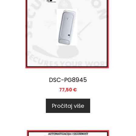
DSC-PG8945
77,50
€
Pročitaj više