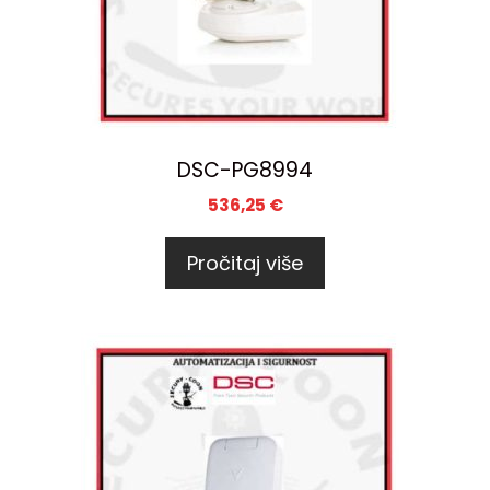
DSC-PG8994
536,25
€
Pročitaj više