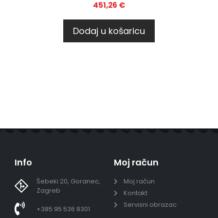
451,26
€
Dodaj u košaricu
Info
Moj račun
Šebeki 20, Goranec,
Moj račun
Zagreb
Kontakt
Servisni obrazac
+385 95 536 8301