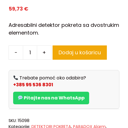
59,73
€
Adresabilni detektor pokreta sa dvostrukim
elementom.
-
+
Dodaj u košaricu
Trebate pomoć oko odabira?
+385 95 536 8301
Pitajte nas na WhatsApp
SKU:
15098
Kategorije:
DETEKTORI POKRETA
,
PARADOX Alarm
,