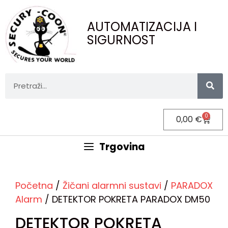
AUTOMATIZACIJA I
SIGURNOST
0
0,00
€
Trgovina
Početna
/
Žičani alarmni sustavi
/
PARADOX
Alarm
/ DETEKTOR POKRETA PARADOX DM50
DETEKTOR POKRETA