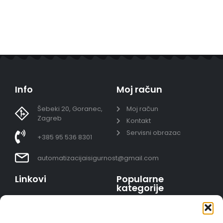
Info
Moj račun
Šebeki 20, Goranec,
Moj račun
Zagreb
Kontakt
Servisni obrazac
+385 95 536 8301
automatizacijaisigurnost@gmail.com
Linkovi
Popularne
kategorije
Uvjeti prodaje
Video nadzor - kompleti
Polica privatnosti
Portafoni
Sigurno plaćanje