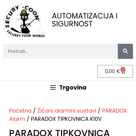
AUTOMATIZACIJA I
SIGURNOST
0
0,00
€
Trgovina
Početna
/
Žičani alarmni sustavi
/
PARADOX
Alarm
/ PARADOX TIPKOVNICA K10V
PARADOX TIPKOVNICA