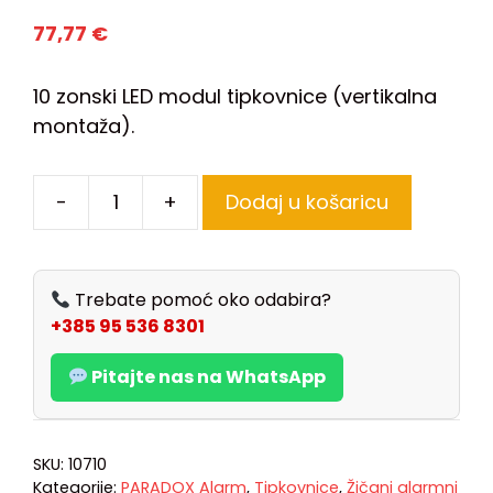
77,77
€
10 zonski LED modul tipkovnice (vertikalna
montaža).
-
+
Dodaj u košaricu
Trebate pomoć oko odabira?
+385 95 536 8301
Pitajte nas na WhatsApp
SKU:
10710
Kategorije:
PARADOX Alarm
,
Tipkovnice
,
Žičani alarmni