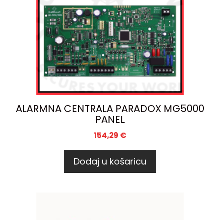
ALARMNA CENTRALA PARADOX MG5000
PANEL
154,29
€
Dodaj u košaricu