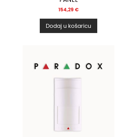
154,29
€
Dodaj u košaricu