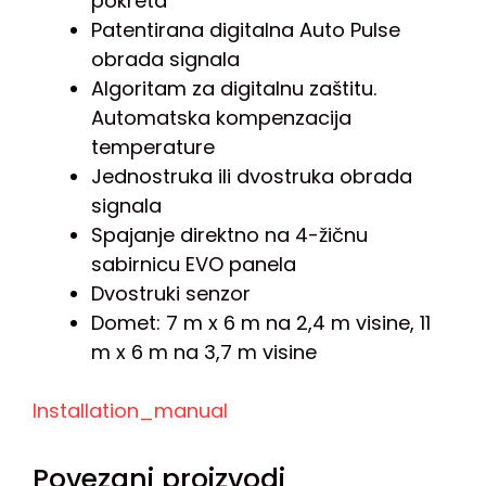
pokreta
Patentirana digitalna Auto Pulse
obrada signala
Algoritam za digitalnu zaštitu.
Automatska kompenzacija
temperature
Jednostruka ili dvostruka obrada
signala
Spajanje direktno na 4-žičnu
sabirnicu EVO panela
Dvostruki senzor
Domet: 7 m x 6 m na 2,4 m visine, 11
m x 6 m na 3,7 m visine
Installation_manual
Povezani proizvodi