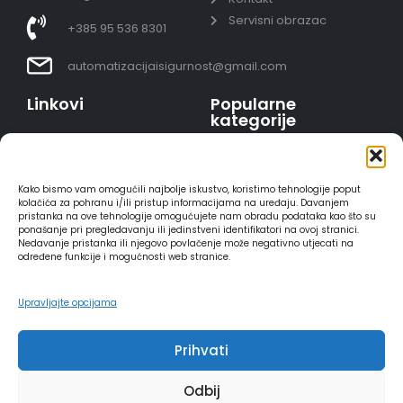
Servisni obrazac
+385 95 536 8301
automatizacijaisigurnost@gmail.com
Linkovi
Popularne
kategorije
Uvjeti prodaje
Video nadzor - kompleti
Polica privatnosti
Portafoni
Sigurno plaćanje
Kako bismo vam omogućili najbolje iskustvo, koristimo tehnologije poput
AJAX alarmi
karticama
kolačića za pohranu i/ili pristup informacijama na uređaju. Davanjem
pristanka na ove tehnologije omogućujete nam obradu podataka kao što su
HIKVISION portafoni
Dostava
ponašanje pri pregledavanju ili jedinstveni identifikatori na ovoj stranici.
REOLINK kamere
Načini plaćanja
Nedavanje pristanka ili njegovo povlačenje može negativno utjecati na
određene funkcije i mogućnosti web stranice.
DVC portafoni
Raskid ugovora
Upravljajte opcijama
Prihvati
2025 - Automatizacija i sigurnost
Odbij