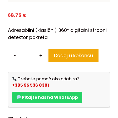
68,75
€
Adresabilni (klasični) 360° digitalni stropni
detektor pokreta
-
+
Dodaj u košaricu
Trebate pomoć oko odabira?
+385 95 536 8301
Pitajte nas na WhatsApp