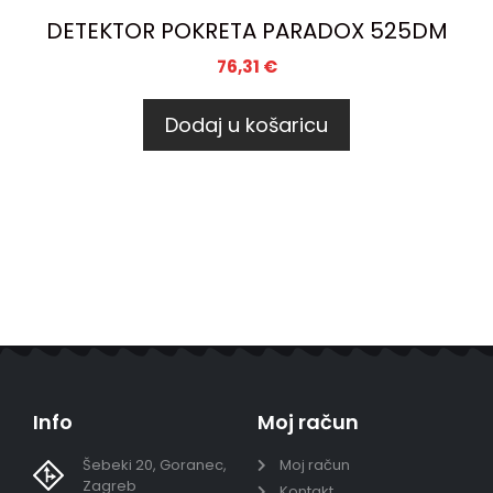
DETEKTOR POKRETA PARADOX 525DM
76,31
€
Dodaj u košaricu
Info
Moj račun
Šebeki 20, Goranec,
Moj račun
Zagreb
Kontakt