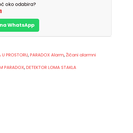
ć oko odabira?
1
s na WhatsApp
A U PROSTORU
,
PARADOX Alarm
,
Žičani alarmni
M PARADOX
,
DETEKTOR LOMA STAKLA