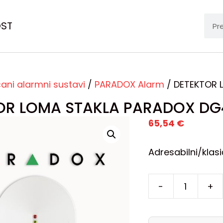
OST
čani alarmni sustavi
/
PARADOX Alarm
/ DETEKTOR 
OR LOMA STAKLA PARADOX DG
65,54
€
Adresabilni/klasi
-
+