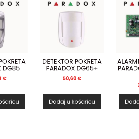
POKRETA
DETEKTOR POKRETA
ALARM
 DG85
PARADOX DG65+
PARAD
8
€
50,60
€
ošaricu
Dodaj u košaricu
Doda