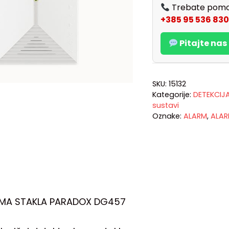
Trebate pomo
+385 95 536 830
Pitajte na
SKU:
15132
Kategorije:
DETEKCIJ
sustavi
Oznake:
ALARM
,
ALAR
OMA STAKLA PARADOX DG457