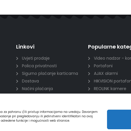
Linkovi
Popularne kateg
Uvjeti prodaje
Video nadzor - ko
Polica privatnosti
Portafoni
Sigurno plaćanje karticama
AJAX alarmi
Dostava
HIKVISION portafon
Načini plaćanja
REOLINK kamere
Raskid ugovora
DVC portafoni
ića za pohranu i/ili pristup informacijama na uređaju. Davanjem
nje pri pregledavanju ili jedinstveni identifikatori na ovoj
a određene funkcije i mogućnosti web stranice.