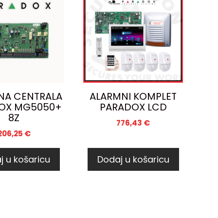
NA CENTRALA
ALARMNI KOMPLET
OX MG5050+
PARADOX LCD
8Z
776,43
€
206,25
€
j u košaricu
Dodaj u košaricu