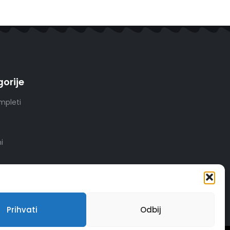
orije
mpleti
i
Prihvati
Odbij