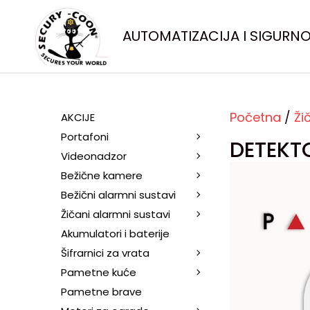
AUTOMATIZACIJA I SIGURN
Početna
/
Ži
AKCIJE
Portafoni
DETEKT
Videonadzor
Bežične kamere
Bežični alarmni sustavi
Žičani alarmni sustavi
Akumulatori i baterije
Šifrarnici za vrata
Pametne kuće
Pametne brave