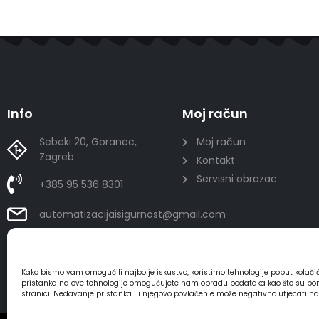
Info
Moj račun
Šebeki 20, Goranec,
Moj račun
Zagreb
Kontakt
Servisni obrazac
+385 95 536 8301
automatizacijaisigurnost@gmail.com
Kako bismo vam omogućili najbolje iskustvo, koristimo tehnologije poput kolač
pristanka na ove tehnologije omogućujete nam obradu podataka kao što su ponaša
stranici. Nedavanje pristanka ili njegovo povlačenje može negativno utjecati n