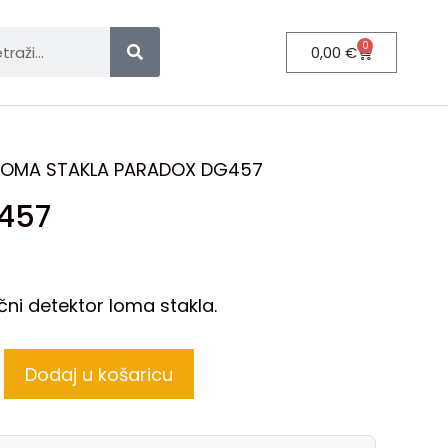
0
0,00
€
LOMA STAKLA PARADOX DG457
457
čni detektor loma stakla.
Dodaj u košaricu