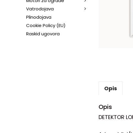
Motori za ograde
Vatrodojava
Plinodojava
Cookie Policy (EU)
Raskid ugovora
Opis
Opis
DETEKTOR L