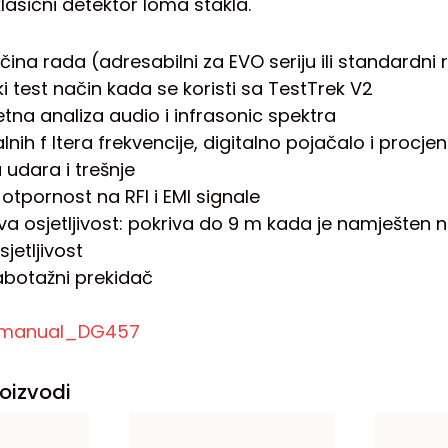
lasični detektor loma stakla.
ina rada (adresabilni za EVO seriju ili standardni r
ki test način kada se koristi sa TestTrek V2
tna analiza audio i infrasonic spektra
alnih f ltera frekvencije, digitalno pojačalo i procje
 udara i trešnje
otpornost na RFI i EMI signale
va osjetljivost: pokriva do 9 m kada je namješten 
sjetljivost
abotažni prekidač
n_manual_DG457
oizvodi