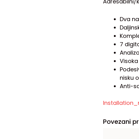
Adresabilni/k
Dva nač
Daljins
Komple
7 digit
Analiza
Visoka 
Podesi
nisku o
Anti-s
Installatio
Povezani pr