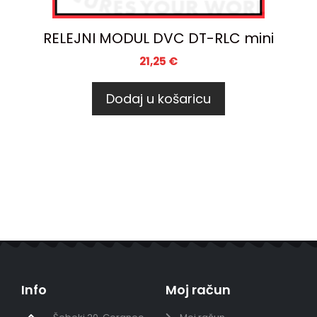
RELEJNI MODUL DVC DT-RLC mini
21,25
€
Dodaj u košaricu
Info
Moj račun