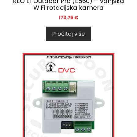
REO E1 Outdoor Pro (E560) – vanjska
WiFi rotacijska kamera
173,75
€
Pročitaj više