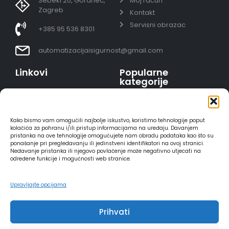
Šebeki 20, Goranec,
Moj račun
Zagreb
Kontakt
Servisni obrazac
+385 95 536 8301
automatizacijaisigurnost@gmail.com
Linkovi
Popularne
kategorije
Uvjeti prodaje
Video nadzor - kompleti
Polica privatnosti
Portafoni
Sigurno plaćanje
Kako bismo vam omogućili najbolje iskustvo, koristimo tehnologije poput
AJAX alarmi
karticama
kolačića za pohranu i/ili pristup informacijama na uređaju. Davanjem
pristanka na ove tehnologije omogućujete nam obradu podataka kao što su
HIKVISION portafoni
Dostava
ponašanje pri pregledavanju ili jedinstveni identifikatori na ovoj stranici.
REOLINK kamere
Načini plaćanja
Nedavanje pristanka ili njegovo povlačenje može negativno utjecati na
određene funkcije i mogućnosti web stranice.
DVC portafoni
Raskid ugovora
Upravljajte opcijama
Prihvati
2025 - Automatizacija i sigurnost