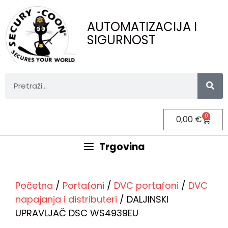
AUTOMATIZACIJA I
SIGURNOST
0
0,00
€
Trgovina
Početna
/
Portafoni
/
DVC portafoni
/
DVC
napajanja i distributeri
/ DALJINSKI
UPRAVLJAČ DSC WS4939EU