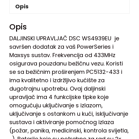
Opis
Opis
DALJINSKI UPRAVLJAČ DSC WS4939EU je
savršen dodatak za vaš PowerSeries i
Maxsys sustav. Frekvencija od 433MHz
osigurava pouzdanu bežičnu vezu. Koristi
se sa bežičnim proširenjem PC5132-433 i
ima kvalitetno i izdržljivo kućište za
dugotrajnu upotrebu. Ovaj daljinski
upravljač ima 4 funkcijske tipke koje
omogućuju uključivanje s izlazom,
uključivanje s ostankom u kući, isključivanje
sustava i aktiviranje pomoćnog izlaza
(požar, panika, medicinski, kontrola svijetla,
…). Baterije koje su potrebne za rad su 2x