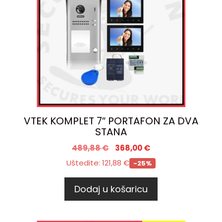
VTEK KOMPLET 7″ PORTAFON ZA DVA
STANA
489,88
€
368,00
€
Uštedite:
121,88
€
-25%
Dodaj u košaricu