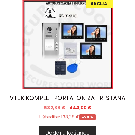
AKCIJA!
VTEK KOMPLET PORTAFON ZA TRI STANA
582,38
€
444,00
€
Uštedite:
138,38
€
-24%
Dodaj u košaricu