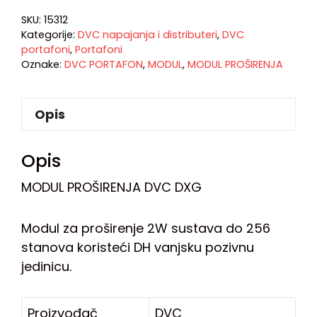
SKU:
15312
Kategorije:
DVC napajanja i distributeri
,
DVC
portafoni
,
Portafoni
Oznake:
DVC PORTAFON
,
MODUL
,
MODUL PROŠIRENJA
Opis
Opis
MODUL PROŠIRENJA DVC DXG
Modul za proširenje 2W sustava do 256
stanova koristeći DH vanjsku pozivnu
jedinicu.
Proizvođač
DVC