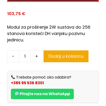
103,75
€
Modul za proširenje 2W sustava do 256
stanova koristeći DH vanjsku pozivnu
jedinicu.
-
+
Dodaj u košaricu
Trebate pomoć oko odabira?
+385 95 536 8301
Pitajte nas na WhatsApp