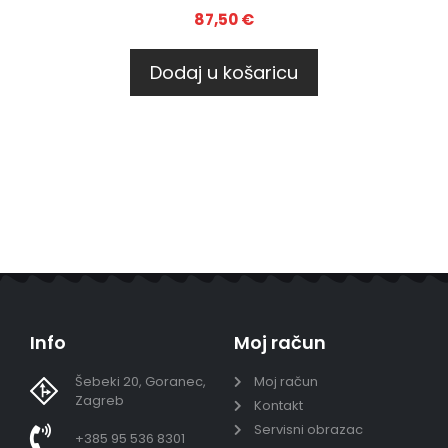
87,50
€
Dodaj u košaricu
Info
Moj račun
Šebeki 20, Goranec,
Moj račun
Zagreb
Kontakt
Servisni obrazac
+385 95 536 8301