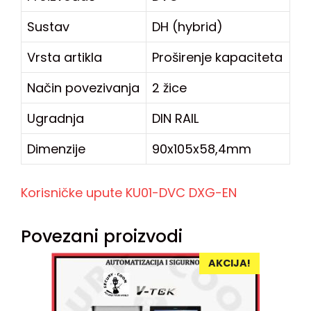
Sustav
DH (hybrid)
Vrsta artikla
Proširenje kapaciteta
Način povezivanja
2 žice
Ugradnja
DIN RAIL
Dimenzije
90x105x58,4mm
Korisničke upute KU01-DVC DXG-EN
Povezani proizvodi
AKCIJA!