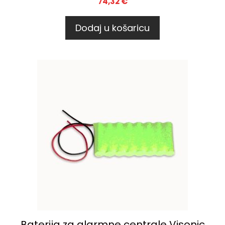
74,32
€
Dodaj u košaricu
Baterija za alarmne centrale Visonic