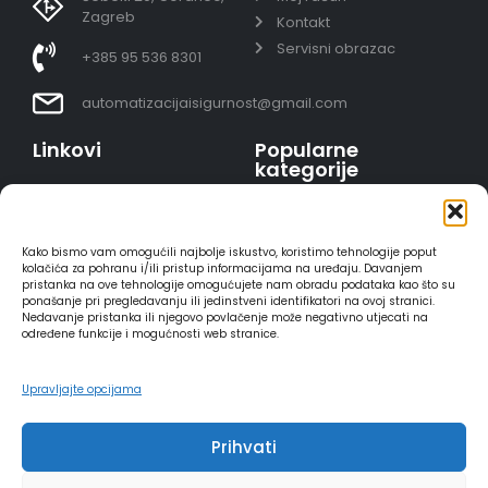
Zagreb
Kontakt
Servisni obrazac
+385 95 536 8301
automatizacijaisigurnost@gmail.com
Linkovi
Popularne
kategorije
Uvjeti prodaje
Video nadzor - kompleti
Polica privatnosti
Portafoni
Sigurno plaćanje
Kako bismo vam omogućili najbolje iskustvo, koristimo tehnologije poput
AJAX alarmi
karticama
kolačića za pohranu i/ili pristup informacijama na uređaju. Davanjem
pristanka na ove tehnologije omogućujete nam obradu podataka kao što su
HIKVISION portafoni
Dostava
ponašanje pri pregledavanju ili jedinstveni identifikatori na ovoj stranici.
REOLINK kamere
Načini plaćanja
Nedavanje pristanka ili njegovo povlačenje može negativno utjecati na
određene funkcije i mogućnosti web stranice.
DVC portafoni
Raskid ugovora
Upravljajte opcijama
Prihvati
2025 - Automatizacija i sigurnost