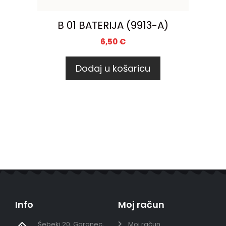
B 01 BATERIJA (9913-A)
6,50
€
Dodaj u košaricu
Info
Moj račun
Šebeki 20, Goranec,
Moj račun