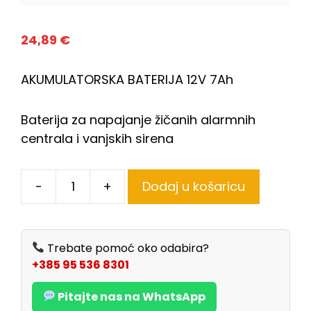
24,89
€
AKUMULATORSKA BATERIJA 12V 7Ah
Baterija za napajanje žičanih alarmnih
centrala i vanjskih sirena
-
+
Dodaj u košaricu
Trebate pomoć oko odabira?
+385 95 536 8301
Pitajte nas na WhatsApp