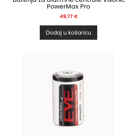
PowerMax Pro
49,77
€
Dodaj u košaricu