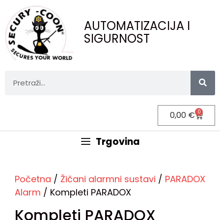
AUTOMATIZACIJA I
SIGURNOST
0
0,00
€
Trgovina
Početna
/
Žičani alarmni sustavi
/
PARADOX
Alarm
/ Kompleti PARADOX
Kompleti PARADOX