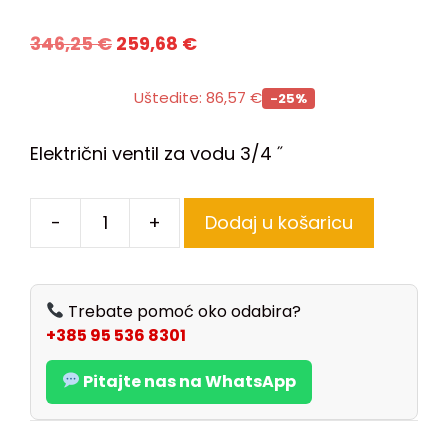
346,25
€
259,68
€
Uštedite:
86,57
€
-25%
Električni ventil za vodu 3/4 ˝
-
+
Dodaj u košaricu
Trebate pomoć oko odabira?
+385 95 536 8301
Pitajte nas na WhatsApp