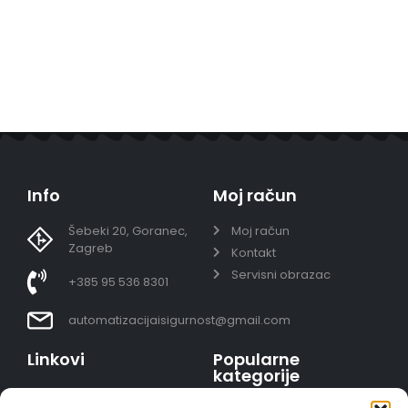
Info
Moj račun
Šebeki 20, Goranec,
Moj račun
Zagreb
Kontakt
Servisni obrazac
+385 95 536 8301
automatizacijaisigurnost@gmail.com
Linkovi
Popularne
kategorije
Uvjeti prodaje