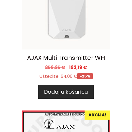
AJAX Multi Transmitter WH
256,25
€
192,19
€
Uštedite:
64,06
€
-25%
Dodaj u košaricu
AKCIJA!