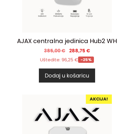
AJAX centralna jedinica Hub2 WH
385,00
€
288,75
€
Uštedite:
96,25
€
-25%
Dodaj u košaricu
AKCIJA!