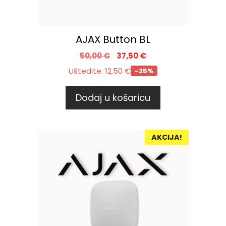
AJAX Button BL
50,00
€
37,50
€
Uštedite:
12,50
€
-25%
Dodaj u košaricu
AKCIJA!