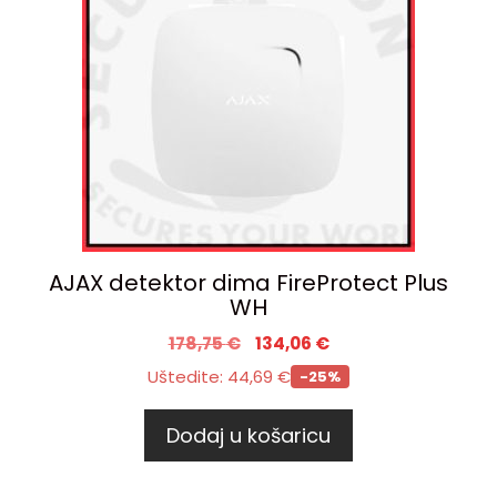
AJAX detektor dima FireProtect Plus
WH
178,75
€
134,06
€
Uštedite:
44,69
€
-25%
Dodaj u košaricu