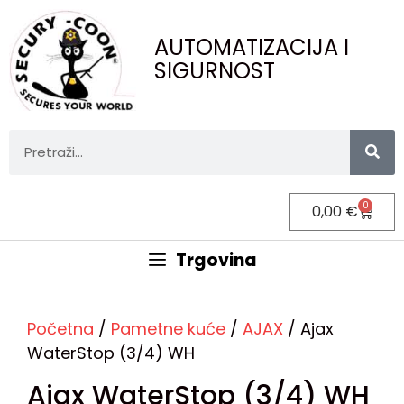
AUTOMATIZACIJA I
SIGURNOST
0
0,00
€
Trgovina
Početna
/
Pametne kuće
/
AJAX
/ Ajax
WaterStop (3/4) WH
Ajax WaterStop (3/4) WH