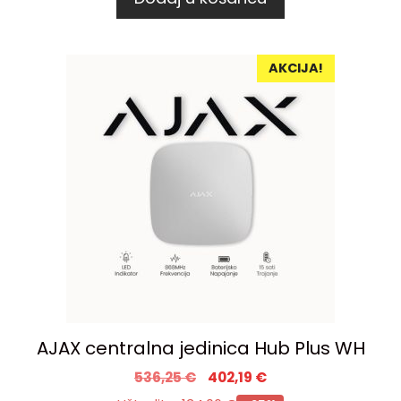
AKCIJA!
AJAX centralna jedinica Hub Plus WH
536,25
€
402,19
€