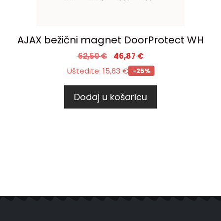
AJAX bežični magnet DoorProtect WH
62,50
€
46,87
€
Uštedite:
15,63
€
-25%
Dodaj u košaricu