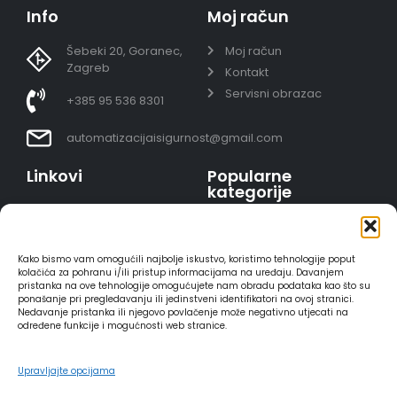
Info
Moj račun
Šebeki 20, Goranec,
Moj račun
Zagreb
Kontakt
Servisni obrazac
+385 95 536 8301
automatizacijaisigurnost@gmail.com
Linkovi
Popularne
kategorije
Uvjeti prodaje
Video nadzor - kompleti
Polica privatnosti
Portafoni
Sigurno plaćanje
Kako bismo vam omogućili najbolje iskustvo, koristimo tehnologije poput
AJAX alarmi
karticama
kolačića za pohranu i/ili pristup informacijama na uređaju. Davanjem
pristanka na ove tehnologije omogućujete nam obradu podataka kao što su
HIKVISION portafoni
Dostava
ponašanje pri pregledavanju ili jedinstveni identifikatori na ovoj stranici.
REOLINK kamere
Načini plaćanja
Nedavanje pristanka ili njegovo povlačenje može negativno utjecati na
određene funkcije i mogućnosti web stranice.
DVC portafoni
Raskid ugovora
Upravljajte opcijama