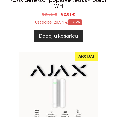
WH
83,75
€
62,81
€
Uštedite:
20,94
€
-25%
Dodaj u košaricu
AKCIJA!