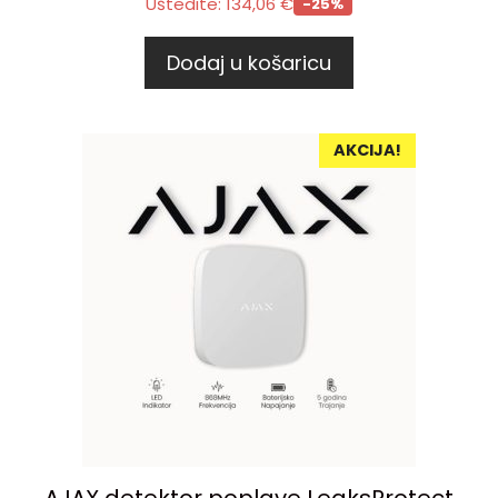
Uštedite:
134,06
€
-25%
Dodaj u košaricu
AKCIJA!
AJAX detektor poplave LeaksProtect