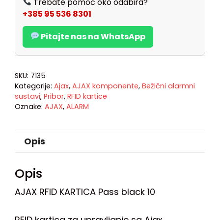
Trebate pomoć oko odabira?
+385 95 536 8301
Pitajte nas na WhatsApp
SKU:
7135
Kategorije:
Ajax
,
AJAX komponente
,
Bežični alarmni
sustavi
,
Pribor
,
RFID kartice
Oznake:
AJAX
,
ALARM
Opis
Opis
AJAX RFID KARTICA Pass black 10
RFID kartica za upravljanje sa Ajax