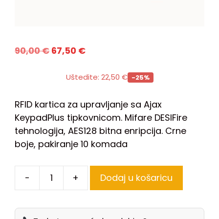
90,00
€
67,50
€
Uštedite:
22,50
€
-25%
RFID kartica za upravljanje sa Ajax
KeypadPlus tipkovnicom. Mifare DESIFire
tehnologija, AES128 bitna enripcija. Crne
boje, pakiranje 10 komada
-
+
Dodaj u košaricu