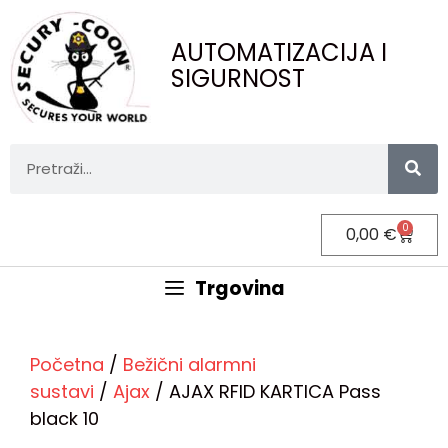
AUTOMATIZACIJA I
SIGURNOST
0
0,00
€
Trgovina
Početna
/
Bežični alarmni
sustavi
/
Ajax
/ AJAX RFID KARTICA Pass
black 10