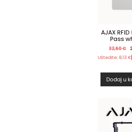
AJAX RFID
Pass wh
32,50
€
Uštedite:
8,13
€
Dodaj u k