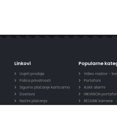
Linkovi
Popularne kateg
Uvjeti prodaje
Video nadzor - ko
Polica privatnosti
Portafoni
Sigurno plaćanje karticama
AJAX alarmi
Dostava
HIKVISION portafon
Načini plaćanja
REOLINK kamere
Raskid ugovora
DVC portafoni