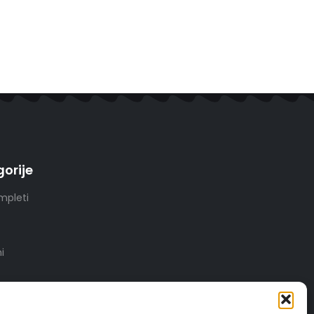
orije
mpleti
i