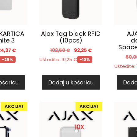
 KARTICA
Ajax Tag black RFID
AJA
ite 3
(10pcs)
da
Space
24,37
€
102,50
€
92,25
€
50,
Uštedite:
10,25
€
-25%
-10%
Uštedite:
ošaricu
Dodaj u košaricu
Doda
AKCIJA!
AKCIJA!