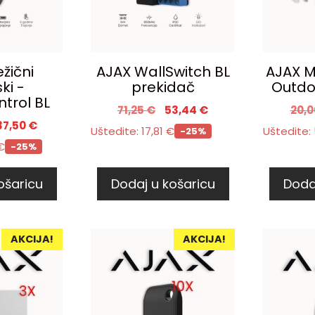
žični
AJAX WallSwitch BL
AJAX M
ki -
prekidač
Outdo
trol BL
71,25
€
53,44
€
20,
37,50
€
Uštedite:
17,81
€
Uštedite:
-25%
€
-25%
ošaricu
Dodaj u košaricu
Doda
AKCIJA!
AKCIJA!