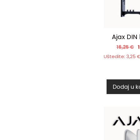
Ajax DIN
16,25
€
Uštedite:
3,25
Dodaj u k