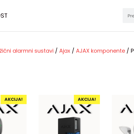
OST
žični alarmni sustavi
/
Ajax
/
AJAX komponente
/ P
AKCIJA!
AKCIJA!