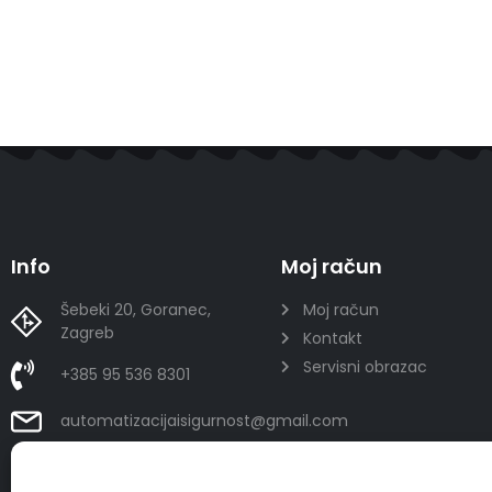
Info
Moj račun
Šebeki 20, Goranec,
Moj račun
Zagreb
Kontakt
Servisni obrazac
+385 95 536 8301
automatizacijaisigurnost@gmail.com