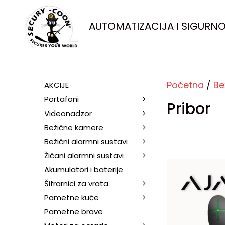
AUTOMATIZACIJA I SIGURN
Početna
/
Be
AKCIJE
Portafoni
Pribor
Videonadzor
Bežične kamere
Bežični alarmni sustavi
Žičani alarmni sustavi
Akumulatori i baterije
Šifrarnici za vrata
Pametne kuće
Pametne brave