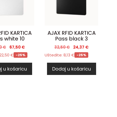
RFID KARTICA
AJAX RFID KARTICA
s white 10
Pass black 3
00
€
67,50
€
32,50
€
24,37
€
22,50
€
Uštedite:
8,13
€
-25%
-25%
j u košaricu
Dodaj u košaricu