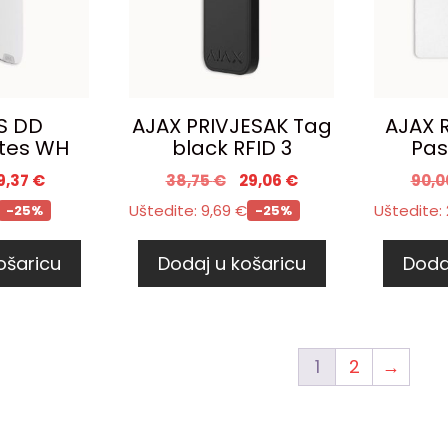
S DD
AJAX PRIVJESAK Tag
AJAX 
tes WH
black RFID 3
Pas
9,37
€
38,75
€
29,06
€
90,
Uštedite:
9,69
€
Uštedite:
-25%
-25%
ošaricu
Dodaj u košaricu
Doda
1
2
→