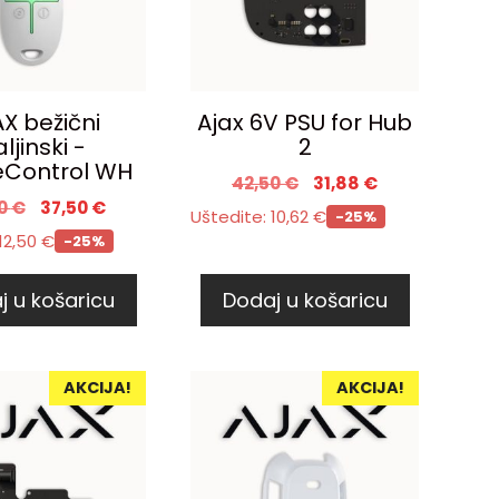
X bežični
Ajax 6V PSU for Hub
ljinski -
2
Control WH
42,50
€
31,88
€
00
€
37,50
€
Uštedite:
10,62
€
-25%
12,50
€
-25%
j u košaricu
Dodaj u košaricu
AKCIJA!
AKCIJA!