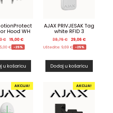
otionProtect
AJAX PRIVJESAK Tag
or Hood WH
white RFID 3
00
€
15,00
€
38,75
€
29,06
€
5,00
€
Uštedite:
9,69
€
-25%
-25%
j u košaricu
Dodaj u košaricu
AKCIJA!
AKCIJA!