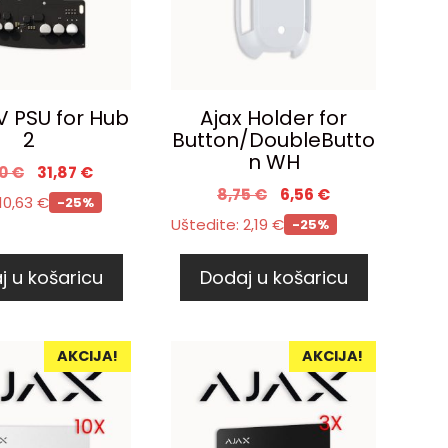
V PSU for Hub
Ajax Holder for
2
Button/DoubleButto
n WH
50
€
31,87
€
8,75
€
6,56
€
10,63
€
-25%
Uštedite:
2,19
€
-25%
j u košaricu
Dodaj u košaricu
AKCIJA!
AKCIJA!