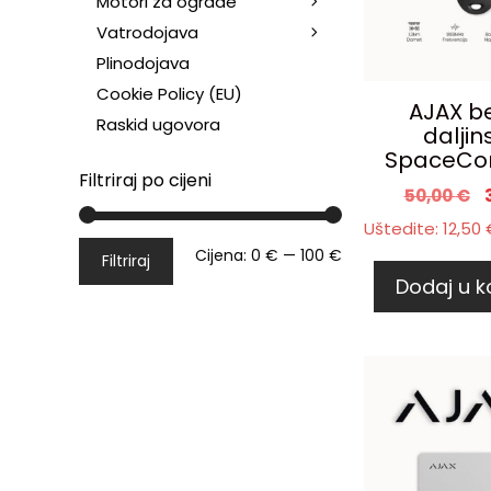
Motori za ograde
Vatrodojava
Plinodojava
Cookie Policy (EU)
AJAX be
Raskid ugovora
daljins
SpaceCon
Filtriraj po cijeni
50,00
€
Uštedite:
12,50
Cijena:
0 €
—
100 €
Filtriraj
Dodaj u k