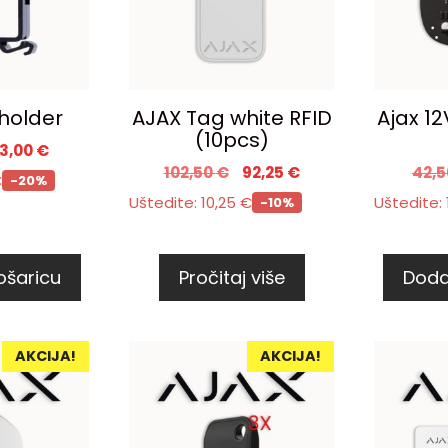
 holder
AJAX Tag white RFID
Ajax 12
(10pcs)
13,00
€
102,50
€
92,25
€
42,
€
-20%
Uštedite:
10,25
€
Uštedite:
-10%
ošaricu
Pročitaj više
Doda
AKCIJA!
AKCIJA!