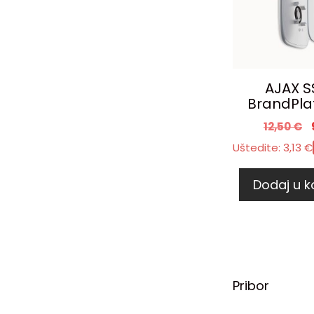
AJAX S
BrandPla
12,50
€
Uštedite:
3,13
€
Dodaj u k
Pribor