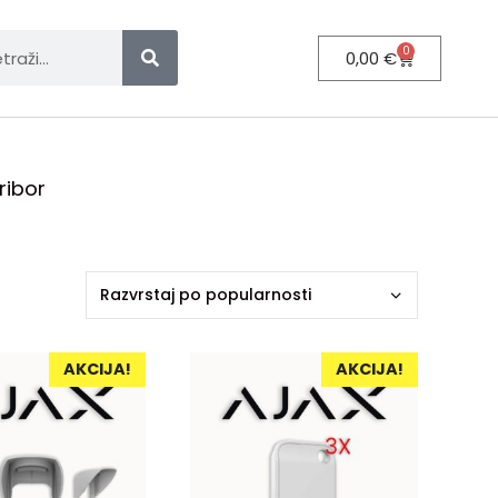
0
0,00
€
ribor
AKCIJA!
AKCIJA!