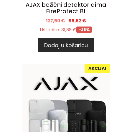
AJAX bežični detektor dima
FireProtect BL
127,50
€
95,62
€
Uštedite:
31,88
€
-25%
Dodaj u košaricu
AKCIJA!