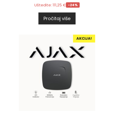
Uštedite:
111,25
€
-24%
Pročitaj više
AKCIJA!