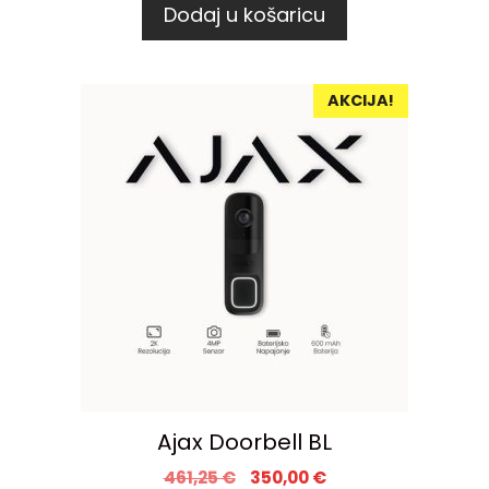
Dodaj u košaricu
AKCIJA!
Ajax Doorbell BL
461,25
€
350,00
€