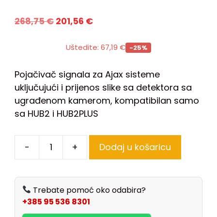
268,75
€
201,56
€
Uštedite:
67,19
€
-25%
Pojačivač signala za Ajax sisteme
uključujući i prijenos slike sa detektora sa
ugrađenom kamerom, kompatibilan samo
sa HUB2 i HUB2PLUS
-
+
Dodaj u košaricu
Trebate pomoć oko odabira?
+385 95 536 8301