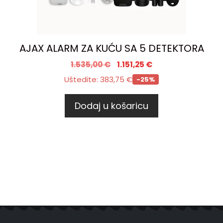
AJAX ALARM ZA KUĆU SA 5 DETEKTORA
1.535,00
€
1.151,25
€
Uštedite:
383,75
€
-25%
Dodaj u košaricu