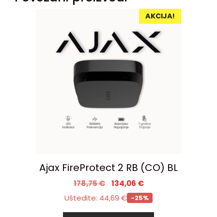
AKCIJA!
Ajax FireProtect 2 RB (CO) BL
178,75
€
134,06
€
Uštedite:
44,69
€
-25%