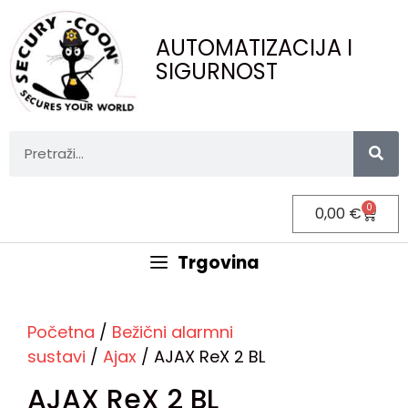
AUTOMATIZACIJA I
SIGURNOST
0
0,00
€
Trgovina
Početna
/
Bežični alarmni
sustavi
/
Ajax
/ AJAX ReX 2 BL
AJAX ReX 2 BL