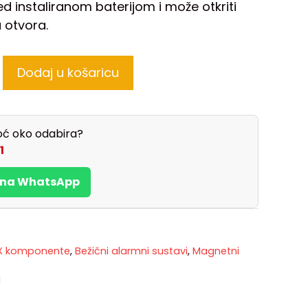
d instaliranom baterijom i može otkriti
a otvora.
Dodaj u košaricu
ć oko odabira?
1
s na WhatsApp
X komponente
,
Bežični alarmni sustavi
,
Magnetni
M