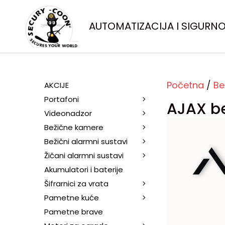
AUTOMATIZACIJA I SIGURN
Početna
/
Be
AKCIJE
Portafoni
AJAX b
Videonadzor
Bežične kamere
Bežični alarmni sustavi
Žičani alarmni sustavi
Akumulatori i baterije
Šifrarnici za vrata
Pametne kuće
Pametne brave