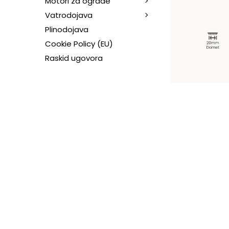
Motori za ograde
Vatrodojava
Plinodojava
Cookie Policy (EU)
Raskid ugovora