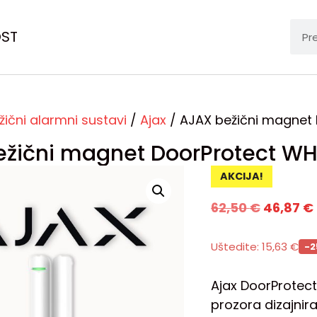
OST
žični alarmni sustavi
/
Ajax
/ AJAX bežični magnet
ežični magnet DoorProtect W
AKCIJA!
62,50
€
46,87
€
Uštedite:
15,63
€
-
Ajax DoorProtect 
prozora dizajnir