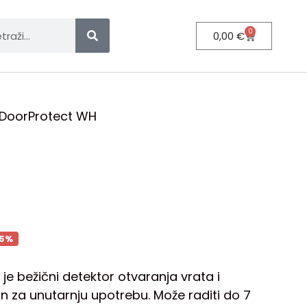
0
0,00
€
 DoorProtect WH
H
25%
je bežični detektor otvaranja vrata i
an za unutarnju upotrebu. Može raditi do 7