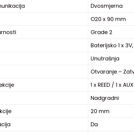
unikacija
Dvosmjerna
O20 x 90 mm
urnosti
Grade 2
Baterijsko 1 x 3V
Unutrašnja
Otvaranje – Zat
kcije
1 x REED / 1 x AUX
Nadgradni
cije
20 mm
acija
Da