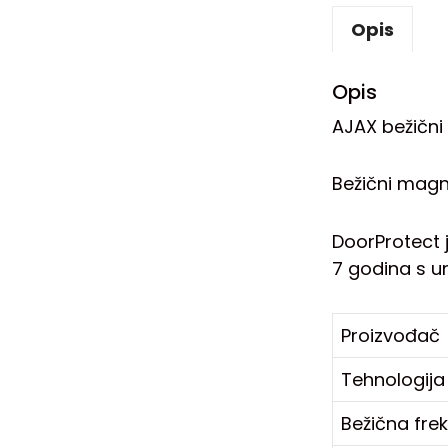
Opis
Opis
AJAX bežičn
Bežični magne
DoorProtect j
7 godina s un
Proizvođač
Tehnologija
Bežična fre