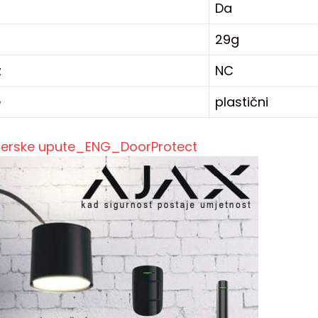
Da
29g
z
NC
e
plastični
aterske upute_ENG_DoorProtect