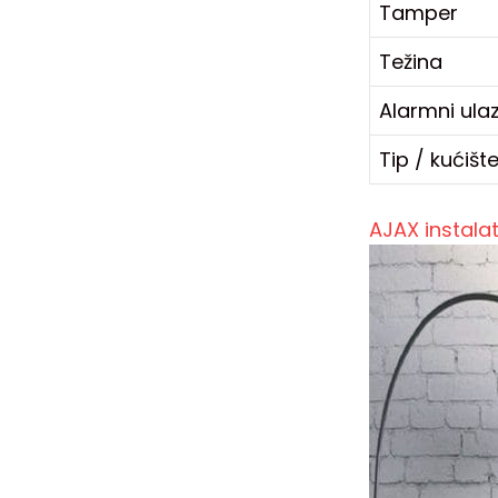
Tamper
Težina
Alarmni ula
Tip / kućišt
AJAX instal