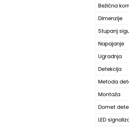
Bežična kom
Dimenzije
Stupanj sig
Napajanje
Ugradnja
Detekcija
Metoda dete
Montaža
Domet detek
LED signaliz