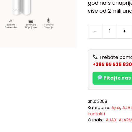
godina s unaprije
više od 2 milijun
-
+
Trebate pomo
+385 95 536 830
Pitajte na
SKU:
3308
Kategorije:
Ajax
,
AJA
kontakti
Oznake:
AJAX
,
ALAR