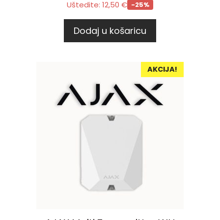
Uštedite:
12,50
€
-25%
Dodaj u košaricu
AKCIJA!