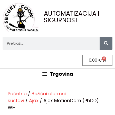
AUTOMATIZACIJA I
SIGURNOST
0
0,00
€
Trgovina
Početna
/
Bežični alarmni
sustavi
/
Ajax
/ Ajax MotionCam (PhOD)
WH