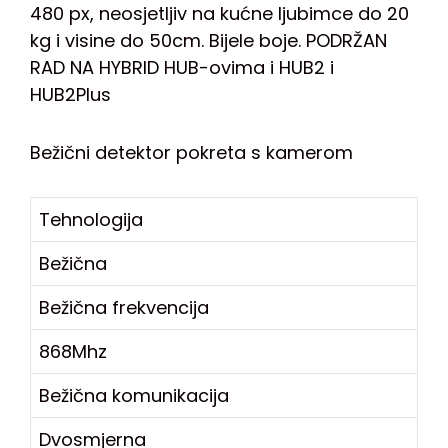
480 px, neosjetljiv na kućne ljubimce do 20
kg i visine do 50cm. Bijele boje. PODRŽAN
RAD NA HYBRID HUB-ovima i HUB2 i
HUB2Plus
Bežični detektor pokreta s kamerom
Tehnologija
Bežična
Bežična frekvencija
868Mhz
Bežična komunikacija
Dvosmjerna