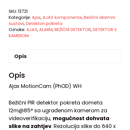
SKU:
13721
Kategorije:
Ajax
,
AJAX komponente
,
Bežični alarmni
sustavi
,
Detektori pokreta
Oznake:
AJAX
,
ALARM
,
BEŽIĆNI DETEKTOR
,
DETEKTOR S
KAMEROM
Opis
Opis
Ajax MotionCam (PhOD) WH
Bežični PIR detektor pokreta dometa
12m@85° sa ugrađenom kamerom za
videoverifikaciju,
mogućnost dohvata
slike na zahtjev
. Rezolucija slike do 640 x