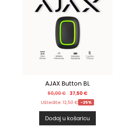
AJAX Button BL
50,00
€
37,50
€
Uštedite:
12,50
€
-25%
Dodaj u košaricu