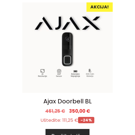
AKCIJA!
Ajax Doorbell BL
461,25
€
350,00
€
Uštedite:
111,25
€
-24%