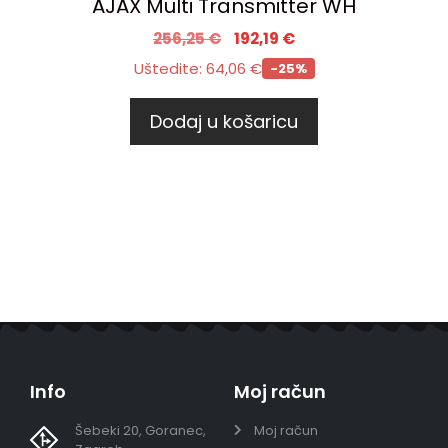
AJAX Multi Transmitter WH
256,25
€
192,19
€
Uštedite:
64,06
€
-25%
Dodaj u košaricu
Info
Moj račun
Šebeki 20, Goranec,
Moj račun