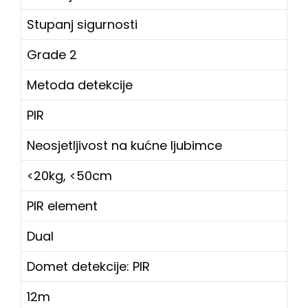
Stupanj sigurnosti
Grade 2
Metoda detekcije
PIR
Neosjetljivost na kućne ljubimce
<20kg, <50cm
PIR element
Dual
Domet detekcije: PIR
12m