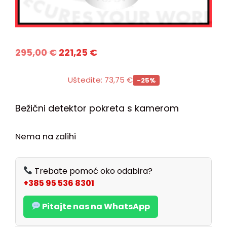
295,00
€
221,25
€
Uštedite:
73,75
€
-25%
Bežični detektor pokreta s kamerom
Nema na zalihi
Trebate pomoć oko odabira?
+385 95 536 8301
Pitajte nas na WhatsApp