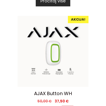
Pročitaj više
AKCIJA!
AJAX Button WH
50,00
€
37,50
€