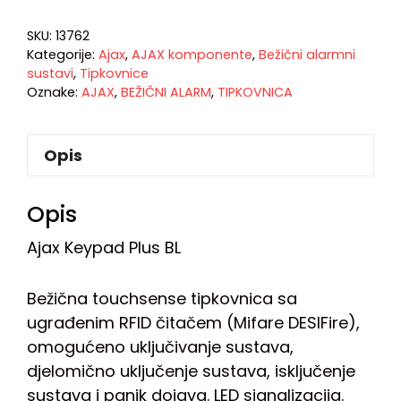
SKU:
13762
Kategorije:
Ajax
,
AJAX komponente
,
Bežični alarmni
sustavi
,
Tipkovnice
Oznake:
AJAX
,
BEŽIČNI ALARM
,
TIPKOVNICA
Opis
Opis
Ajax Keypad Plus BL
Bežična touchsense tipkovnica sa
ugrađenim RFID čitačem (Mifare DESIFire),
omogućeno uključivanje sustava,
djelomično uključenje sustava, isključenje
sustava i panik dojava. LED signalizacija.