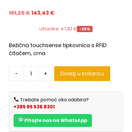
191,25
€
143,43
€
Uštedite:
47,82
€
-25%
Bežična touchsense tipkovnica s RFID
čitačem, crna
-
+
Dodaj u košaricu
Trebate pomoć oko odabira?
+385 95 536 8301
Pitajte nas na WhatsApp