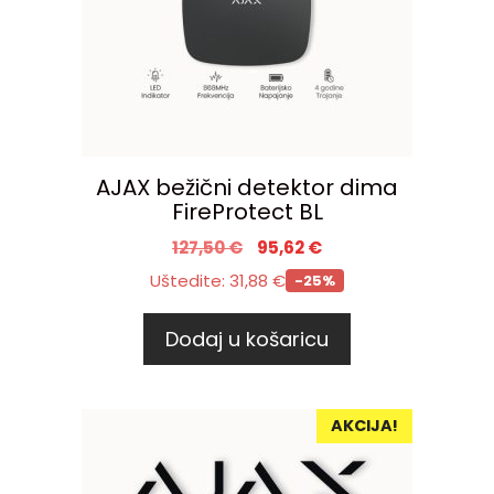
AJAX bežični detektor dima
FireProtect BL
127,50
€
95,62
€
Uštedite:
31,88
€
-25%
Dodaj u košaricu
AKCIJA!