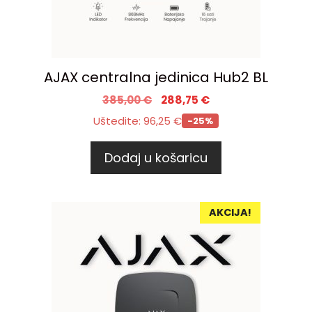
AJAX centralna jedinica Hub2 BL
385,00
€
288,75
€
Uštedite:
96,25
€
-25%
Dodaj u košaricu
AKCIJA!