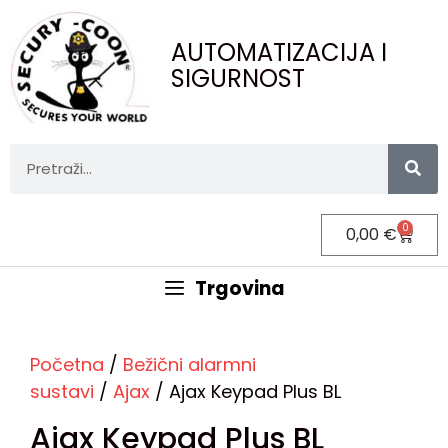
AUTOMATIZACIJA I
SIGURNOST
0
0,00
€
Trgovina
Početna
/
Bežični alarmni
sustavi
/
Ajax
/ Ajax Keypad Plus BL
Ajax Keypad Plus BL