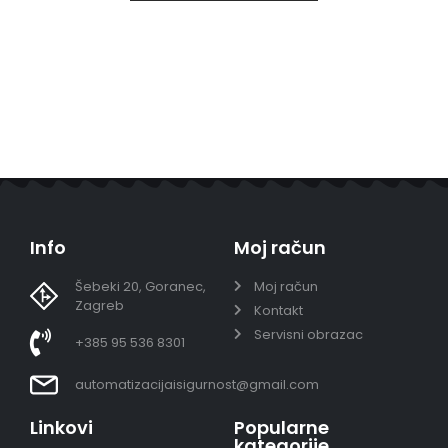
Info
Moj račun
Šebeki 20, Goranec,
Moj račun
Zagreb
Kontakt
Servisni obrazac
+385 95 536 8301
automatizacijaisigurnost@gmail.com
Linkovi
Popularne
kategorije