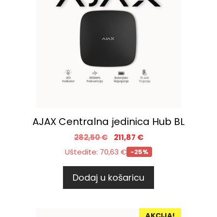
AJAX Centralna jedinica Hub BL
282,50
€
211,87
€
Uštedite:
70,63
€
-25%
Dodaj u košaricu
AKCIJA!