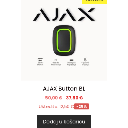
AJAX Button BL
50,00
€
37,50
€
Uštedite:
12,50
€
-25%
Dodaj u košaricu