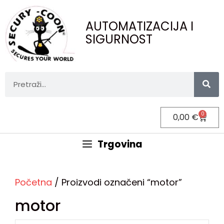
AUTOMATIZACIJA I
SIGURNOST
0
0,00
€
Trgovina
Početna
/ Proizvodi označeni “motor”
motor