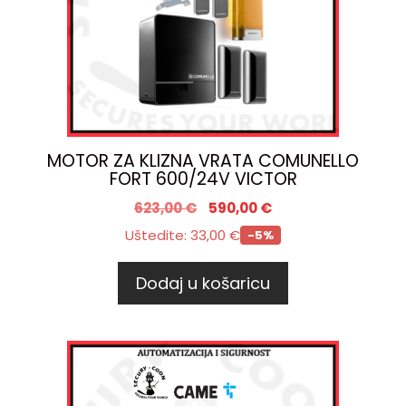
MOTOR ZA KLIZNA VRATA COMUNELLO
FORT 600/24V VICTOR
623,00
€
590,00
€
Uštedite:
33,00
€
-5%
Dodaj u košaricu