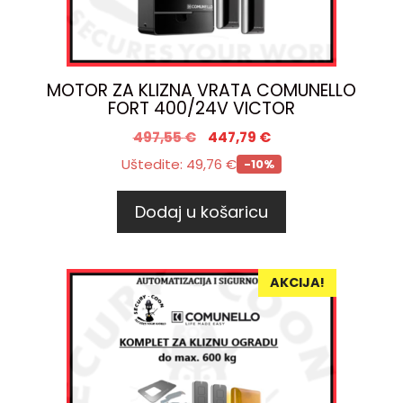
MOTOR ZA KLIZNA VRATA COMUNELLO
FORT 400/24V VICTOR
497,55
€
447,79
€
Uštedite:
49,76
€
-10%
Dodaj u košaricu
AKCIJA!