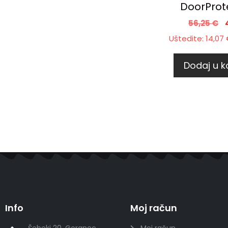
DoorProt
56,25
€
Uštedite:
14,07
Dodaj u k
Info
Moj račun
Šebeki 20, Goranec,
Moj račun