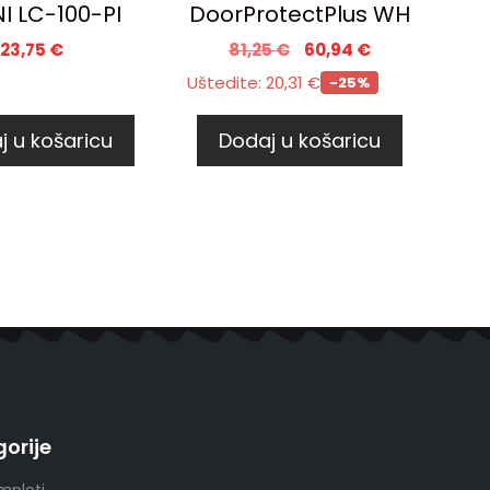
I LC-100-PI
DoorProtectPlus WH
23,75
€
81,25
€
60,94
€
Uštedite:
20,31
€
-25%
j u košaricu
Dodaj u košaricu
orije
mpleti