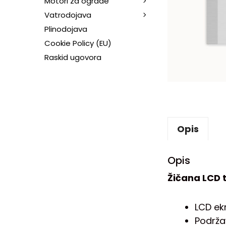
Motori za ograde
Vatrodojava
Plinodojava
Cookie Policy (EU)
Raskid ugovora
Opis
Opis
Žičana LCD 
LCD ek
Podrža