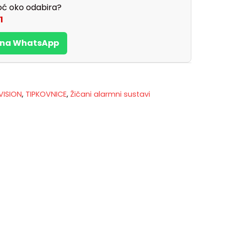
ć oko odabira?
1
s na WhatsApp
VISION
,
TIPKOVNICE
,
Žičani alarmni sustavi