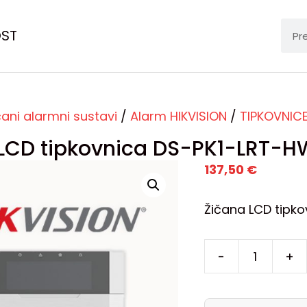
OST
čani alarmni sustavi
/
Alarm HIKVISION
/
TIPKOVNIC
LCD tipkovnica DS-PK1-LRT-H
137,50
€
Žičana LCD tipko
-
+