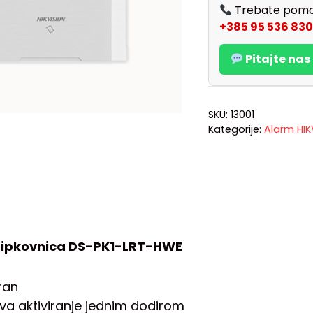
Trebate pomo
+385 95 536 830
Pitajte na
SKU:
13001
Kategorije:
Alarm HIK
tipkovnica DS-PK1-LRT-HWE
ran
va aktiviranje jednim dodirom