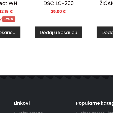
ect WH
DSC LC-200
ŽIČAN
42,18
€
25,00
€
€
-25%
ošaricu
Dodaj u košaricu
Doda
Linkovi
Popularne kateg
Uvjeti prodaje
Video nadzor - ko