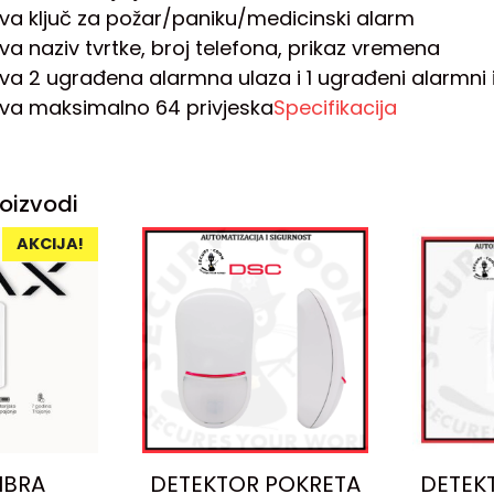
va ključ za požar/paniku/medicinski alarm
va naziv tvrtke, broj telefona, prikaz vremena
va 2 ugrađena alarmna ulaza i 1 ugrađeni alarmni i
va maksimalno 64 privjeska
Specifikacija
oizvodi
AKCIJA!
IBRA
DETEKTOR POKRETA
DETEK