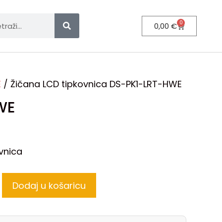
0
0,00
€
E
/ Žičana LCD tipkovnica DS-PK1-LRT-HWE
WE
vnica
Dodaj u košaricu