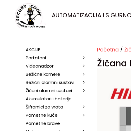
AUTOMATIZACIJA I SIGURN
Početna
/
Ži
AKCIJE
Portafoni
Žičana 
Videonadzor
Bežične kamere
Bežični alarmni sustavi
Žičani alarmni sustavi
Akumulatori i baterije
Šifrarnici za vrata
Pametne kuće
Pametne brave