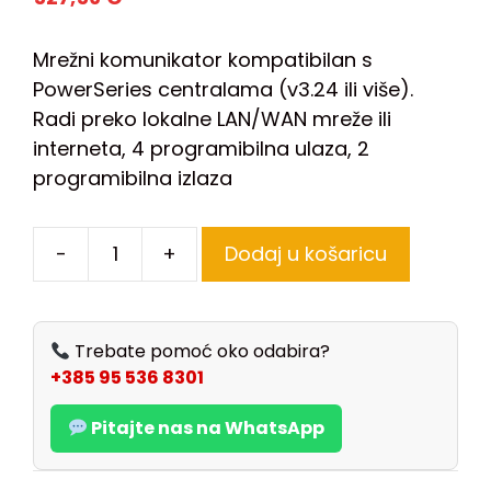
Mrežni komunikator k
ompatibilan s
PowerSeries centralama (v3.24 ili više).
Radi preko lokalne LAN/WAN mreže ili
interneta,
4 programibilna ulaza, 2
programibilna izlaza
-
+
Dodaj u košaricu
Trebate pomoć oko odabira?
+385 95 536 8301
Pitajte nas na WhatsApp