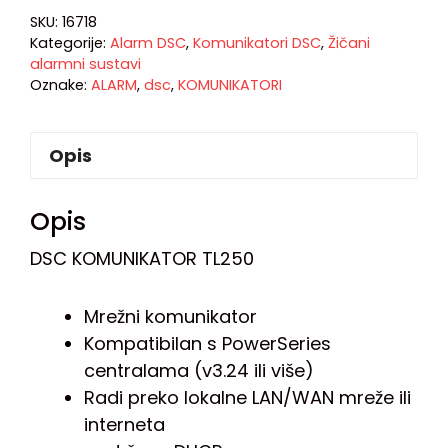
SKU:
16718
Kategorije:
Alarm DSC
,
Komunikatori DSC
,
Žičani
alarmni sustavi
Oznake:
ALARM
,
dsc
,
KOMUNIKATORI
Opis
Opis
DSC KOMUNIKATOR TL250
Mrežni komunikator
Kompatibilan s PowerSeries
centralama (v3.24 ili više)
Radi preko lokalne LAN/WAN mreže ili
interneta