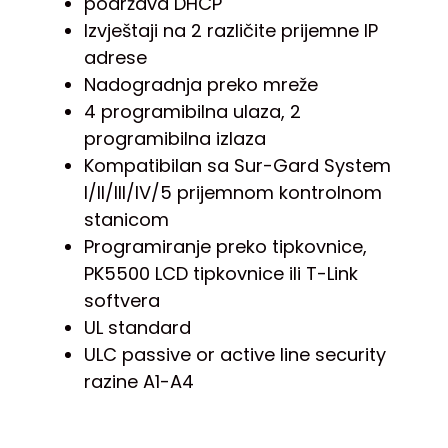
podržava DHCP
Izvještaji na 2 različite prijemne IP
adrese
Nadogradnja preko mreže
4 programibilna ulaza, 2
programibilna izlaza
Kompatibilan sa Sur-Gard System
I/II/III/IV/5 prijemnom kontrolnom
stanicom
Programiranje preko tipkovnice,
PK5500 LCD tipkovnice ili T-Link
softvera
UL standard
ULC passive or active line security
razine A1-A4