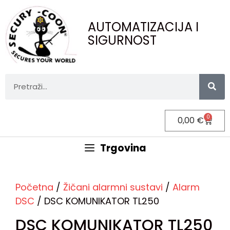
AUTOMATIZACIJA I
SIGURNOST
0
0,00
€
Trgovina
Početna
/
Žičani alarmni sustavi
/
Alarm
DSC
/ DSC KOMUNIKATOR TL250
DSC KOMUNIKATOR TL250