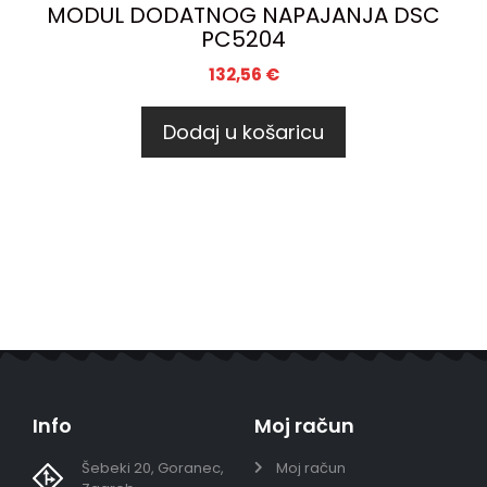
MODUL DODATNOG NAPAJANJA DSC
PC5204
132,56
€
Dodaj u košaricu
Info
Moj račun
Šebeki 20, Goranec,
Moj račun