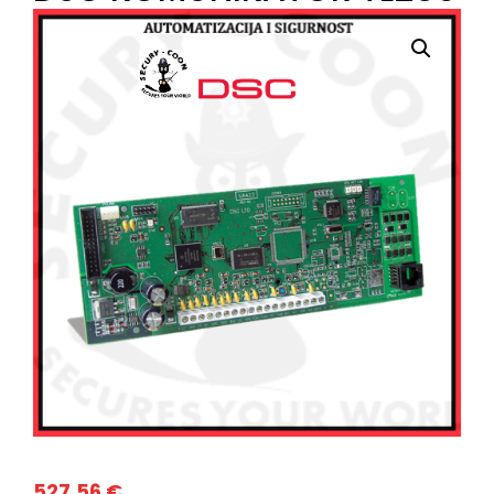
527,56
€