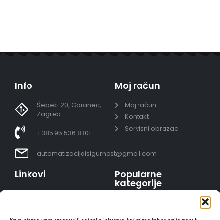
Info
Moj račun
Šebeki 20, Goranec,
Moj račun
Zagreb
Kontakt
Servisni obrazac
+385 95 536 8301
automatizacijaisigurnost@gmail.com
Linkovi
Popularne
kategorije
Uvjeti prodaje
Video nadzor - kompleti
Polica privatnosti
Portafoni
Sigurno plaćanje