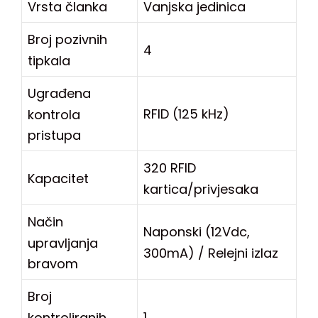
Vrsta članka
Vanjska jedinica
Broj pozivnih
4
tipkala
Ugrađena
RFID (125 kHz)
kontrola
pristupa
320 RFID
Kapacitet
kartica/privjesaka
Način
Naponski (12Vdc,
upravljanja
300mA) / Relejni izlaz
bravom
Broj
1
kontroliranih