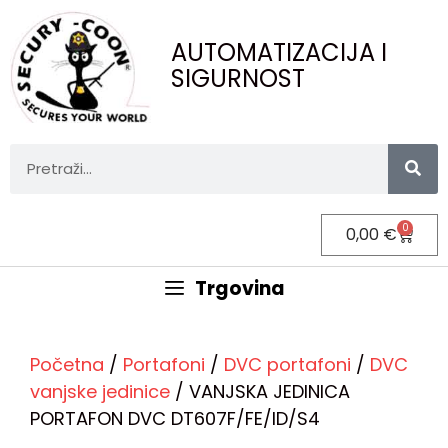
AUTOMATIZACIJA I
SIGURNOST
0
0,00
€
Trgovina
Početna
/
Portafoni
/
DVC portafoni
/
DVC
vanjske jedinice
/ VANJSKA JEDINICA
PORTAFON DVC DT607F/FE/ID/S4