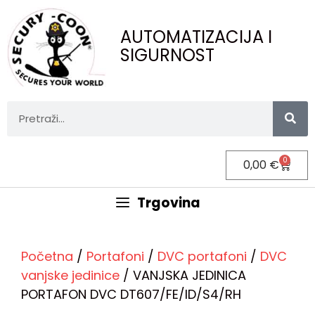
AUTOMATIZACIJA I
SIGURNOST
0
0,00
€
Trgovina
Početna
/
Portafoni
/
DVC portafoni
/
DVC
vanjske jedinice
/ VANJSKA JEDINICA
PORTAFON DVC DT607/FE/ID/S4/RH