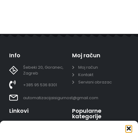
Info
Moj račun
Šebeki 20, Goranec,
Moj račun
Zagreb
Kontakt
Servisni obrazac
+385 95 536 8301
automatizacijaisigurnost@gmail.com
Linkovi
Popularne
kategorije
Uvjeti prodaje
Video nadzor - kompleti
Polica privatnosti
Portafoni
Sigurno plaćanje