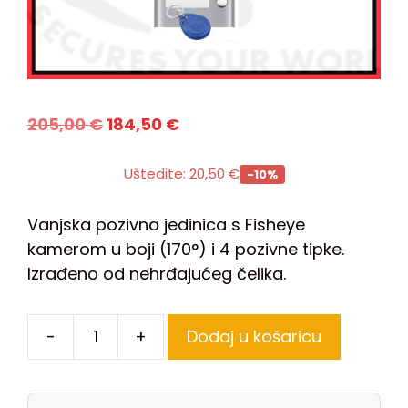
205,00
€
184,50
€
Uštedite:
20,50
€
-10%
Vanjska pozivna jedinica s Fisheye
kamerom u boji (170°) i 4 pozivne tipke.
Izrađeno od nehrđajućeg čelika.
-
+
Dodaj u košaricu