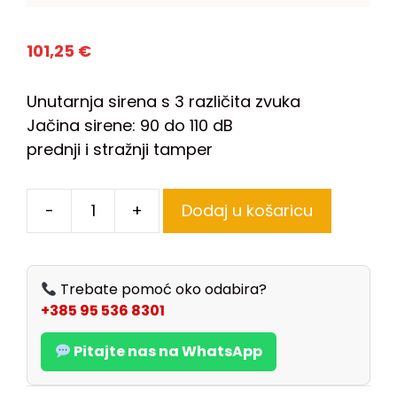
101,25
€
Unutarnja sirena s 3 različita zvuka
Jačina sirene: 90 do 110 dB
prednji i stražnji tamper
-
+
Dodaj u košaricu
Trebate pomoć oko odabira?
+385 95 536 8301
Pitajte nas na WhatsApp