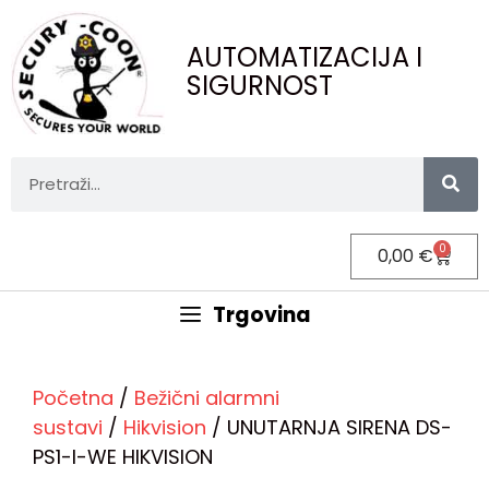
AUTOMATIZACIJA I
SIGURNOST
0
0,00
€
Trgovina
Početna
/
Bežični alarmni
sustavi
/
Hikvision
/ UNUTARNJA SIRENA DS-
PS1-I-WE HIKVISION