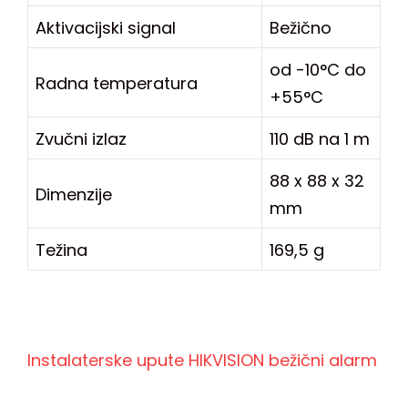
Aktivacijski signal
Bežično
od -10°C do
Radna temperatura
+55°C
Zvučni izlaz
110 dB na 1 m
88 x 88 x 32
Dimenzije
mm
Težina
169,5 g
Instalaterske upute HIKVISION bežični alarm