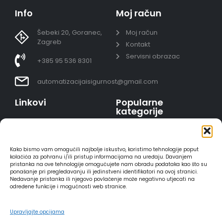
Info
Moj račun
Šebeki 20, Goranec,
Moj račun
Zagreb
Kontakt
Servisni obrazac
+385 95 536 8301
automatizacijaisigurnost@gmail.com
Linkovi
Popularne
kategorije
Uvjeti prodaje
Video nadzor - kompleti
Polica privatnosti
Portafoni
Sigurno plaćanje
Kako bismo vam omogućili najbolje iskustvo, koristimo tehnologije poput
AJAX alarmi
karticama
kolačića za pohranu i/ili pristup informacijama na uređaju. Davanjem
pristanka na ove tehnologije omogućujete nam obradu podataka kao što su
HIKVISION portafoni
Dostava
ponašanje pri pregledavanju ili jedinstveni identifikatori na ovoj stranici.
REOLINK kamere
Načini plaćanja
Nedavanje pristanka ili njegovo povlačenje može negativno utjecati na
određene funkcije i mogućnosti web stranice.
DVC portafoni
Raskid ugovora
Upravljajte opcijama