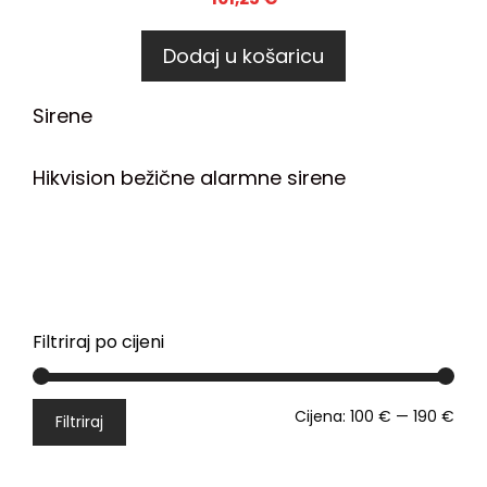
Dodaj u košaricu
Sirene
Hikvision bežične alarmne sirene
Filtriraj po cijeni
Cijena:
100 €
—
190 €
Filtriraj