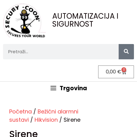
AUTOMATIZACIJA I
SIGURNOST
0
0,00
€
Trgovina
Početna
/
Bežični alarmni
sustavi
/
Hikvision
/ Sirene
Sirene