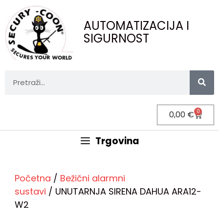
AUTOMATIZACIJA I
SIGURNOST
0
0,00
€
Trgovina
Početna
/
Bežični alarmni
sustavi
/ UNUTARNJA SIRENA DAHUA ARA12-
W2