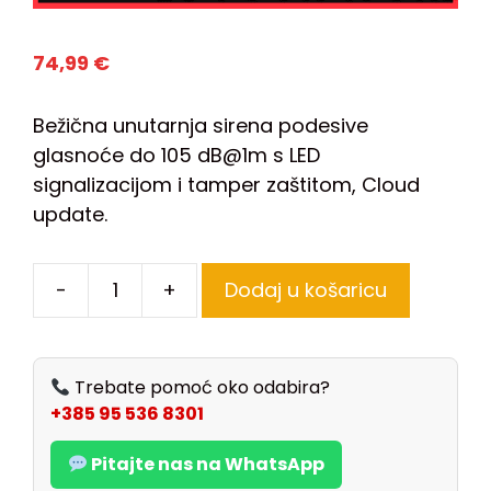
74,99
€
Bežična unutarnja sirena podesive
glasnoće do 105 dB@1m s LED
signalizacijom i tamper zaštitom, Cloud
update.
-
+
Dodaj u košaricu
Trebate pomoć oko odabira?
+385 95 536 8301
Pitajte nas na WhatsApp