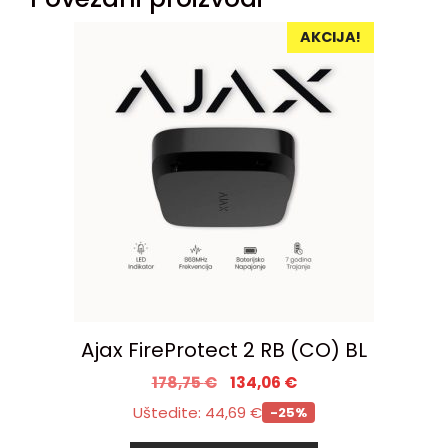
AKCIJA!
Ajax FireProtect 2 RB (CO) BL
178,75
€
134,06
€
Uštedite:
44,69
€
-25%