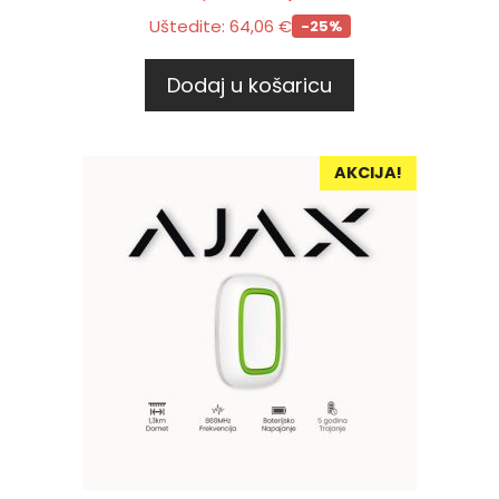
Uštedite:
64,06
€
-25%
Dodaj u košaricu
AKCIJA!