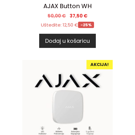
AJAX Button WH
50,00
€
37,50
€
Uštedite:
12,50
€
-25%
Dodaj u košaricu
AKCIJA!