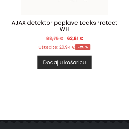
AJAX detektor poplave LeaksProtect
WH
83,75
€
62,81
€
Uštedite:
20,94
€
-25%
Dodaj u košaricu