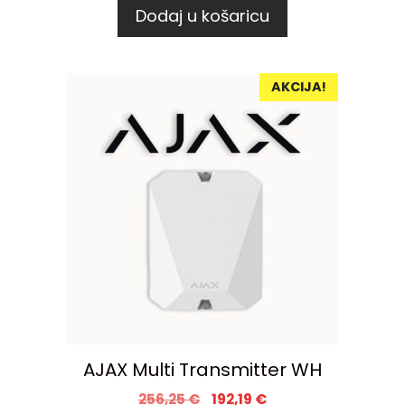
Dodaj u košaricu
AKCIJA!
AJAX Multi Transmitter WH
256,25
€
192,19
€