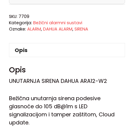
SKU:
7709
Kategorija:
Bežični alarmni sustavi
Oznake:
ALARM
,
DAHUA ALARM
,
SIRENA
Opis
Opis
UNUTARNJA SIRENA DAHUA ARA12-W2
Bežična unutarnja sirena podesive
glasnoće do 105 dB@1m s LED
signalizacijom i tamper zaštitom, Cloud
update.