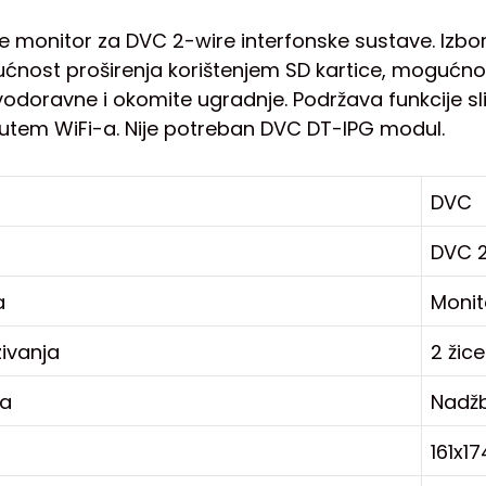
e monitor za DVC 2-wire interfonske sustave. Izbor
ćnost proširenja korištenjem SD kartice, mogućnos
doravne i okomite ugradnje. Podržava funkcije slik
putem WiFi-a. Nije potreban DVC DT-IPG modul.
DVC
DVC 
a
Monit
ivanja
2 žic
ja
Nadž
161x