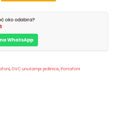
ć oko odabira?
1
s na WhatsApp
afoni
,
DVC unutarnje jedinice
,
Portafoni