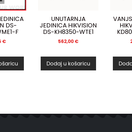
EDINICA
UNUTARNJA
VANJS
ON DS-
JEDINICA HIKVISION
HIK
WME1-F
DS-KH8350-WTE1
KD80
5
€
562,00
€
ošaricu
Dodaj u košaricu
Doda