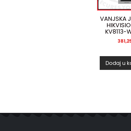
VANJSKA J
HIKVISI
KV8113-
381,2
Dodaj u k