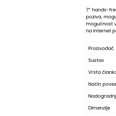
7” hands-fre
poziva, mogu
mogućnost vo
na internet 
Proizvođač
Sustav
Vrsta člank
Način povez
Nadogradn
Dimenzije