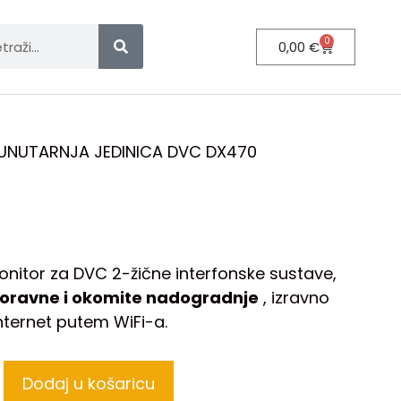
0
0,00
€
UNUTARNJA JEDINICA DVC DX470
nitor za DVC 2-žične interfonske sustave,
ravne i okomite nadogradnje
, izravno
nternet putem WiFi-a.
Dodaj u košaricu