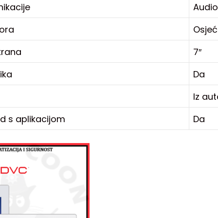
ikacije
Audio
ora
Osjeć
krana
7″
ika
Da
Iz au
d s aplikacijom
Da