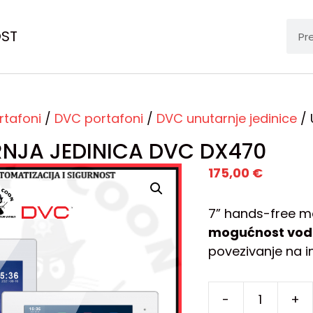
OST
rtafoni
/
DVC portafoni
/
DVC unutarnje jedinice
/ 
NJA JEDINICA DVC DX470
175,00
€
7” hands-free mo
mogućnost vodo
povezivanje na i
-
+