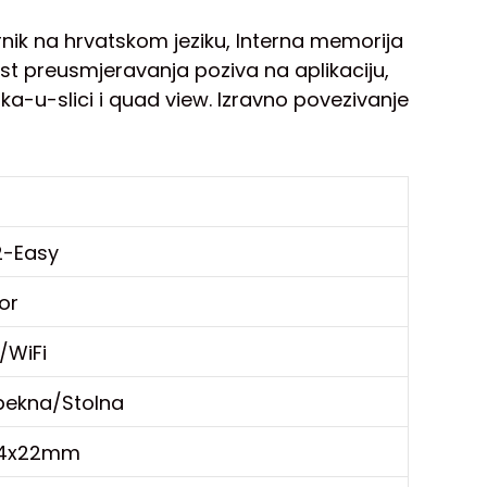
nik na hrvatskom jeziku, Interna memorija
t preusmjeravanja poziva na aplikaciju,
a-u-slici i quad view. Izravno povezivanje
2-Easy
or
e/WiFi
bekna/Stolna
174x22mm