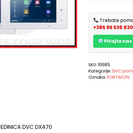
Trebate pomo
+385 95 536 830
Pitajte na
SKU:
10685
Kategorije:
DVC port
Oznaka:
PORTAFON
EDINICA DVC DX470