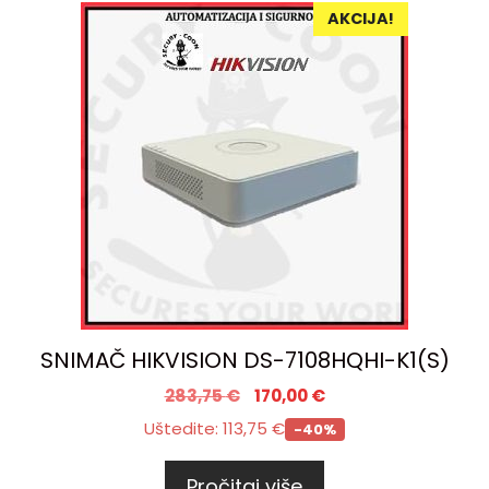
AKCIJA!
SNIMAČ HIKVISION DS-7108HQHI-K1(S)
283,75
€
170,00
€
Uštedite:
113,75
€
-40%
Pročitaj više