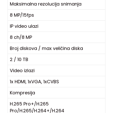
Maksimalna rezolucija snimanja
8 MP/15fps
IP video ulazi
8 ch/8 MP
Broj diskova / max veličina diska
2 / 10 TB
Video izlazi
1x HDMI, 1xVGA, 1xCVBS
Kompresija
H.265 Pro+/H.265
Pro/H.265/H.264+/H.264