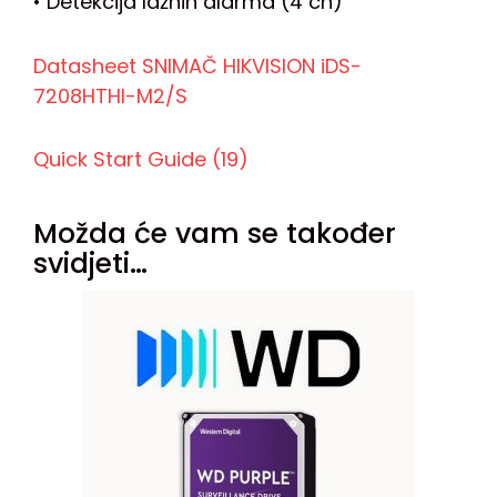
• Detekcija lažnih alarma (4 ch)
Datasheet SNIMAČ HIKVISION iDS-
7208HTHI-M2/S
Quick Start Guide (19)
Možda će vam se također
svidjeti…