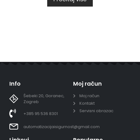
Info
Moj račun
Šebeki 20, Goranec,
Moj račun
Zagreb
Kontakt
Servisni obrazac
+385 95 536 8301
automatizacijaisigurnost@gmail.com
Linkovi
Popularne