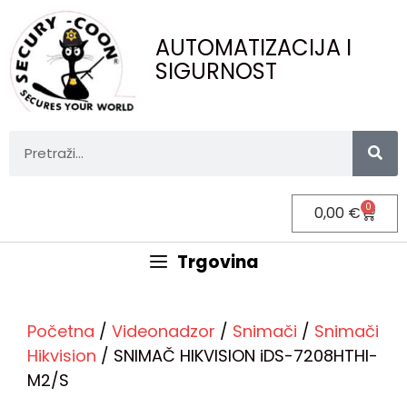
AUTOMATIZACIJA I
SIGURNOST
0
0,00
€
Trgovina
Početna
/
Videonadzor
/
Snimači
/
Snimači
Hikvision
/ SNIMAČ HIKVISION iDS-7208HTHI-
M2/S