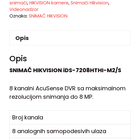
snimači
,
HIKVISION kamere
,
Snimači Hikvision
,
Videonadzor
Oznaka:
SNIMAČ HIKVISION
Opis
Opis
SNIMAČ HIKVISION iDS-7208HTHI-M2/S
8 kanalni AcuSense DVR sa maksimalnom
rezolucijom snimanja do 8 MP.
Broj kanala
8 analognih samopodesivih ulaza