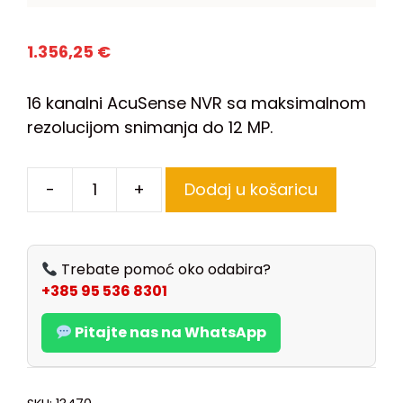
1.356,25
€
16 kanalni AcuSense NVR sa maksimalnom
rezolucijom snimanja do 12 MP.
-
+
Dodaj u košaricu
Trebate pomoć oko odabira?
+385 95 536 8301
Pitajte nas na WhatsApp