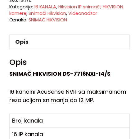
SKU:
13470
Kategorije:
16 KANALA
,
Hikvision IP snimači
,
HIKVISION
kamere
,
Snimači Hikvision
,
Videonadzor
Oznaka:
SNIMAČ HIKVISION
Opis
Opis
SNIMAČ HIKVISION DS-7716NXI-I4/S
16 kanalni AcuSense NVR sa maksimalnom
rezolucijom snimanja do 12 MP.
Broj kanala
16 IP kanala