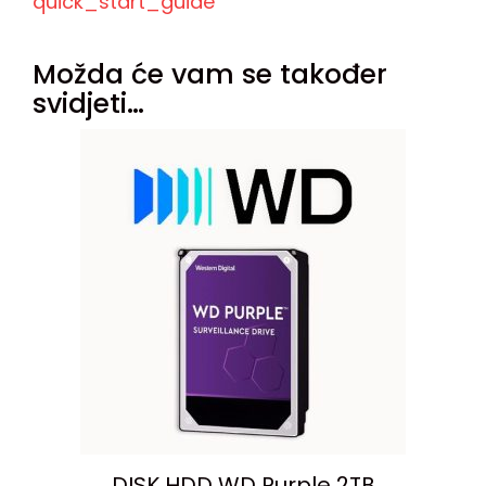
quick_start_guide
Možda će vam se također
svidjeti…
DISK HDD WD Purple 2TB