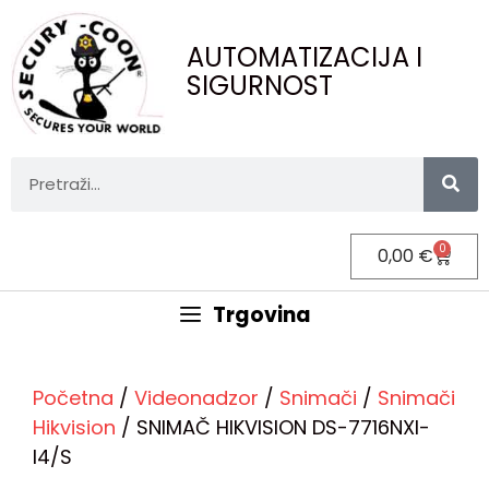
AUTOMATIZACIJA I
SIGURNOST
0
0,00
€
Trgovina
Početna
/
Videonadzor
/
Snimači
/
Snimači
Hikvision
/ SNIMAČ HIKVISION DS-7716NXI-
I4/S