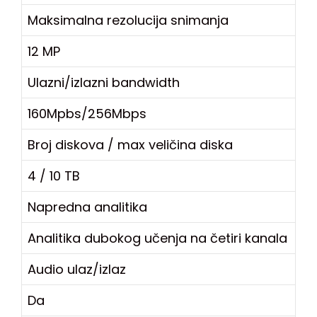
Maksimalna rezolucija snimanja
12 MP
Ulazni/izlazni bandwidth
160Mpbs/256Mbps
Broj diskova / max veličina diska
4 / 10 TB
Napredna analitika
Analitika dubokog učenja na četiri kanala
Audio ulaz/izlaz
Da