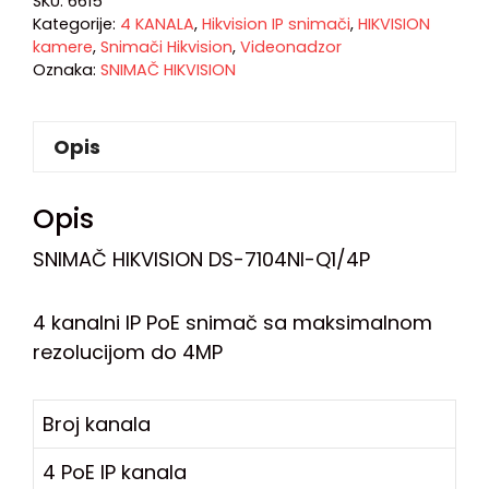
SKU:
6615
Kategorije:
4 KANALA
,
Hikvision IP snimači
,
HIKVISION
kamere
,
Snimači Hikvision
,
Videonadzor
Oznaka:
SNIMAČ HIKVISION
Opis
Opis
SNIMAČ HIKVISION DS-7104NI-Q1/4P
4 kanalni IP PoE snimač sa maksimalnom
rezolucijom do 4MP
Broj kanala
4 PoE IP kanala