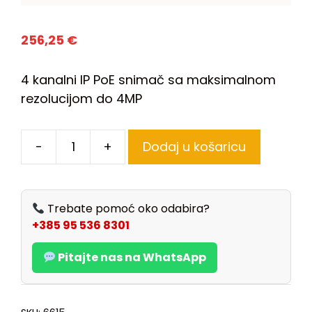
256,25
€
4 kanalni IP PoE snimač sa maksimalnom
rezolucijom do 4MP
-
+
Dodaj u košaricu
Trebate pomoć oko odabira?
+385 95 536 8301
Pitajte nas na WhatsApp