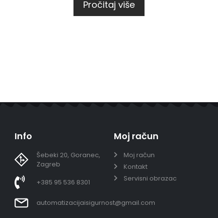
Pročitaj više
Info
Moj račun
Šebeki 20, Goranec,
Moj račun
Zagreb
Kontakt
Servisni obrazac
+385 95 536 8301
automatizacijaisigurnost@gmail.com