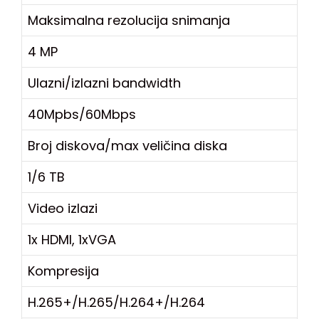
Maksimalna rezolucija snimanja
4 MP
Ulazni/izlazni bandwidth
40Mpbs/60Mbps
Broj diskova/max veličina diska
1/6 TB
Video izlazi
1x HDMI, 1xVGA
Kompresija
H.265+/H.265/H.264+/H.264