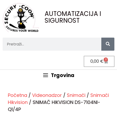
AUTOMATIZACIJA I
SIGURNOST
0
0,00
€
Trgovina
Početna
/
Videonadzor
/
Snimači
/
Snimači
Hikvision
/ SNIMAČ HIKVISION DS-7104NI-
Q1/4P