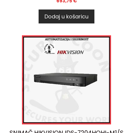
693,75
€
Dodaj u košaricu
SNIMAČ HIKVISION IDS-7204HQHI-M1/S