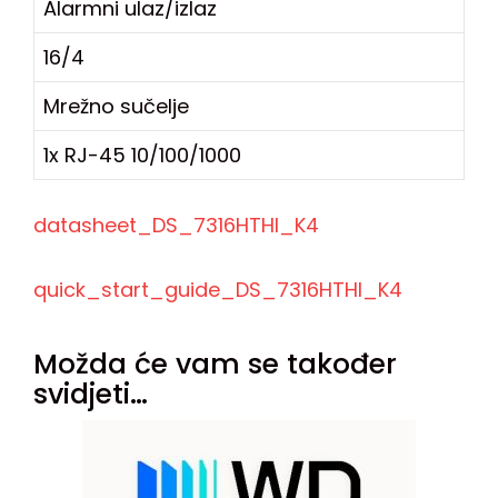
Alarmni ulaz/izlaz
16/4
Mrežno sučelje
1x RJ-45 10/100/1000
datasheet_DS_7316HTHI_K4
quick_start_guide_DS_7316HTHI_K4
Možda će vam se također
svidjeti…