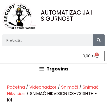
AUTOMATIZACIJA I
SIGURNOST
0
0,00
€
Trgovina
Početna
/
Videonadzor
/
Snimači
/
Snimači
Hikvision
/ SNIMAČ HIKVISION DS-7316HTHI-
K4