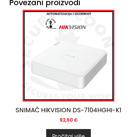
Povezani proizvodi
SNIMAČ HIKVISION DS-7104HGHI-K1
92,50
€
Pročitaj više