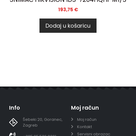
193,75
€
Dodaj u košaricu
Info
Moj račun
Šebeki 20, Goranec,
Moj račun
Zagreb
Kontakt
Servisni obrazac