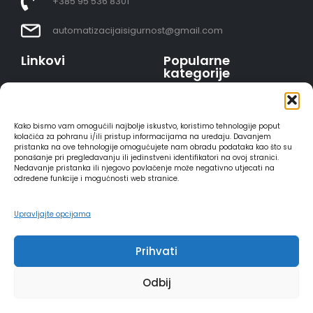
+385 95 536 8301
automatizacijaisigurnost@gmail.com
Linkovi
Popularne
kategorije
Uvjeti prodaje
Video nadzor - kompleti
Polica privatnosti
Portafoni
Sigurno plaćanje
Kako bismo vam omogućili najbolje iskustvo, koristimo tehnologije poput
AJAX alarmi
karticama
kolačića za pohranu i/ili pristup informacijama na uređaju. Davanjem
pristanka na ove tehnologije omogućujete nam obradu podataka kao što su
HIKVISION portafoni
Dostava
ponašanje pri pregledavanju ili jedinstveni identifikatori na ovoj stranici.
REOLINK kamere
Načini plaćanja
Nedavanje pristanka ili njegovo povlačenje može negativno utjecati na
određene funkcije i mogućnosti web stranice.
DVC portafoni
Raskid ugovora
Upravljajte opcijama
Prihvati
2025 - Automatizacija i sigurnost
Odbij