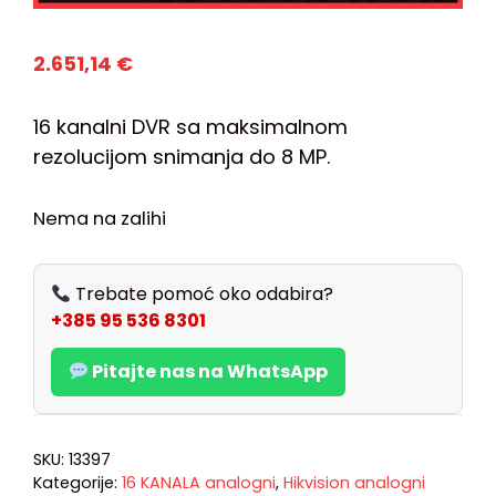
2.651,14
€
16 kanalni DVR sa maksimalnom
rezolucijom snimanja do 8 MP.
Nema na zalihi
Trebate pomoć oko odabira?
+385 95 536 8301
Pitajte nas na WhatsApp
SKU:
13397
Kategorije:
16 KANALA analogni
,
Hikvision analogni