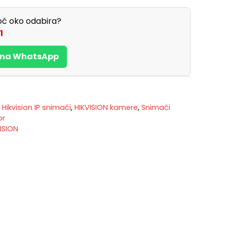
ć oko odabira?
1
s na WhatsApp
,
Hikvision IP snimači
,
HIKVISION kamere
,
Snimači
or
ISION