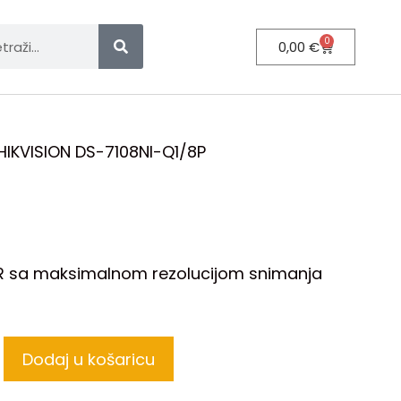
0
0,00
€
IKVISION DS-7108NI-Q1/8P
VR sa maksimalnom rezolucijom snimanja
Dodaj u košaricu