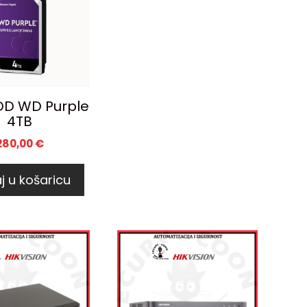
DD WD Purple
4TB
280,00
€
j u košaricu