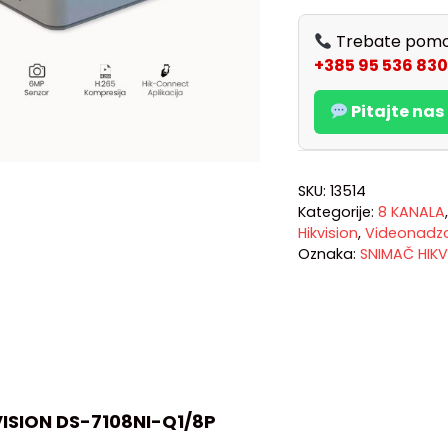
Trebate pomo
+385 95 536 830
Pitajte na
SKU:
13514
Kategorije:
8 KANALA
Hikvision
,
Videonadz
Oznaka:
SNIMAČ HIKV
ISION DS-7108NI-Q1/8P