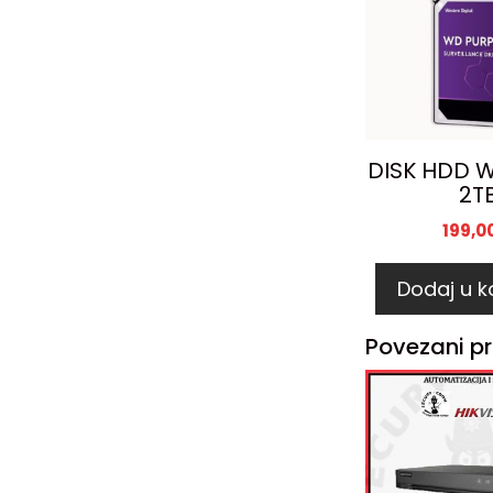
DISK HDD W
2T
199,0
Dodaj u k
Povezani pr