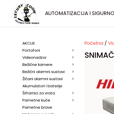
AUTOMATIZACIJA I SIGURN
Početna
/
Vi
AKCIJE
Portafoni
SNIMAČ
Videonadzor
Bežične kamere
Bežični alarmni sustavi
Žičani alarmni sustavi
Akumulatori i baterije
Šifrarnici za vrata
Pametne kuće
Pametne brave