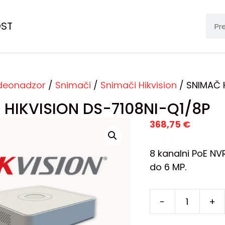
OST
deonadzor
/
Snimači
/
Snimači Hikvision
/ SNIMAČ H
 HIKVISION DS-7108NI-Q1/8P
368,75
€
8 kanalni PoE N
do 6 MP.
-
+