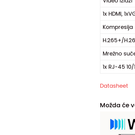
Video izlazi
1x HDMI, 1xV
Kompresija
H.265+/H.2
Mrežno suče
1x RJ-45 10/
Datasheet
Možda će v