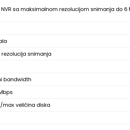
E NVR sa maksimalnom rezolucijom snimanja do 6 
ala
rezolucija snimanja
zni bandwidth
Mbps
a/max veličina diska