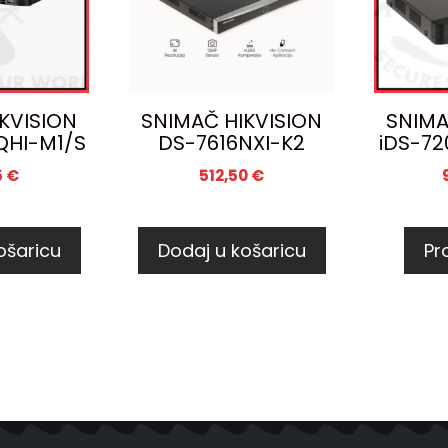
KVISION
SNIMAČ HIKVISION
SNIMA
QHI-M1/S
DS-7616NXI-K2
iDS-72
5
€
512,50
€
ošaricu
Dodaj u košaricu
Pro