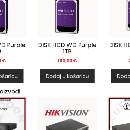
D Purple
DISK HDD WD Purple
DISK H
B
1TB
0
€
150,00
€
ošaricu
Dodaj u košaricu
Doda
oizvodi