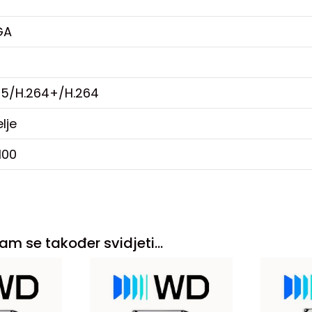
GA
65/H.264+/H.264
lje
100
am se također svidjeti…