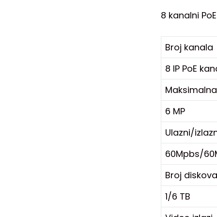
8 kanalni Po
Broj kanala
8 IP PoE kan
Maksimalna 
6 MP
Ulazni/izla
60Mpbs/60
Broj diskov
1/6 TB