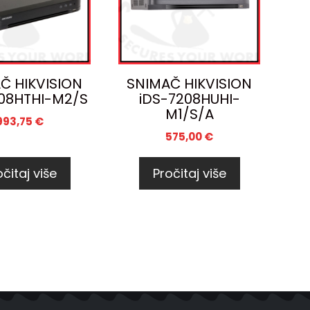
Č HIKVISION
SNIMAČ HIKVISION
08HTHI-M2/S
iDS-7208HUHI-
M1/S/A
993,75
€
575,00
€
čitaj više
Pročitaj više