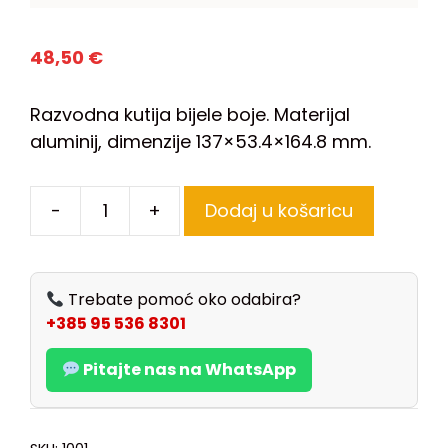
48,50
€
Razvodna kutija bijele boje. Materijal
aluminij, dimenzije 137×53.4×164.8 mm.
-
+
Dodaj u košaricu
Trebate pomoć oko odabira?
+385 95 536 8301
Pitajte nas na WhatsApp