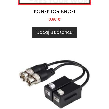
KONEKTOR BNC-I
0,66
€
Dodaj u košaricu