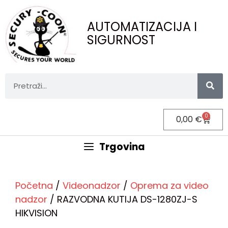
AUTOMATIZACIJA I
SIGURNOST
0
0,00
€
Trgovina
Početna
/
Videonadzor
/
Oprema za video
nadzor
/ RAZVODNA KUTIJA DS-1280ZJ-S
HIKVISION