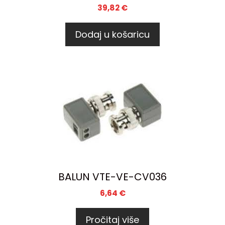
39,82
€
Dodaj u košaricu
BALUN VTE-VE-CV036
6,64
€
Pročitaj više