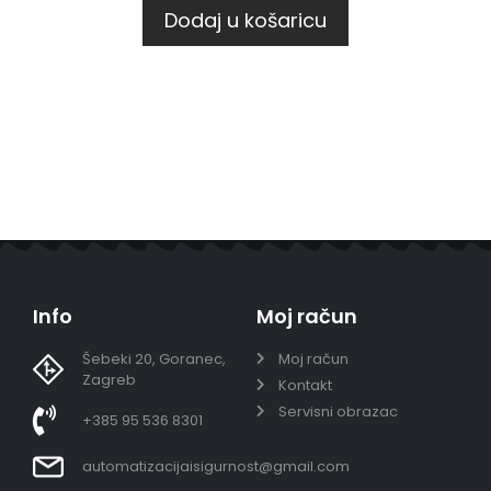
Dodaj u košaricu
Info
Moj račun
Šebeki 20, Goranec,
Moj račun
Zagreb
Kontakt
Servisni obrazac
+385 95 536 8301
automatizacijaisigurnost@gmail.com