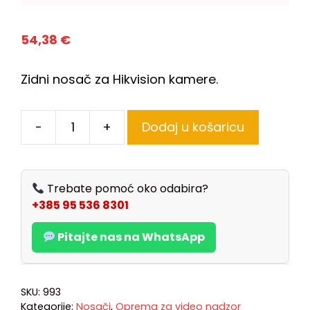
54,38
€
Zidni nosač za Hikvision kamere.
-
+
Dodaj u košaricu
Trebate pomoć oko odabira?
+385 95 536 8301
Pitajte nas na WhatsApp
SKU:
993
Kategorije:
Nosači
,
Oprema za video nadzor