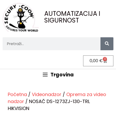
AUTOMATIZACIJA I
SIGURNOST
0
0,00
€
Trgovina
Početna
/
Videonadzor
/
Oprema za video
nadzor
/ NOSAČ DS-1273ZJ-130-TRL
HIKVISION