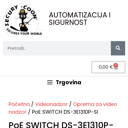
AUTOMATIZACIJA I
SIGURNOST
0
0,00
€
Trgovina
Početna
/
Videonadzor
/
Oprema za video
nadzor
/ PoE SWITCH DS-3E1310P-SI
PoE SWITCH DS-3E1310P-