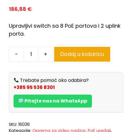
186,88
€
Upravljivi switch sa 8 PoE portova i 2 uplink
porta.
-
+
Dodaj u košaricu
Trebate pomoć oko odabira?
+385 95 536 8301
Pitajte nas na WhatsApp
SKU:
16036
Kategorije:
Oprema za video nadzor
,
PoE uređaji
,