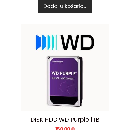
Dodaj u košaricu
DISK HDD WD Purple 1TB
150,00
€