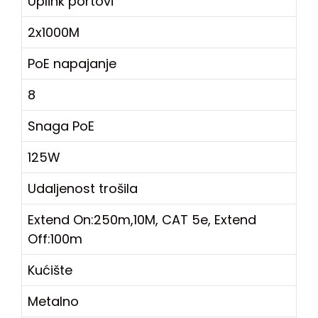
Uplink portovi
2x1000M
PoE napajanje
8
Snaga PoE
125W
Udaljenost trošila
Extend On:250m,10M, CAT 5e, Extend
Off:100m
Kućište
Metalno