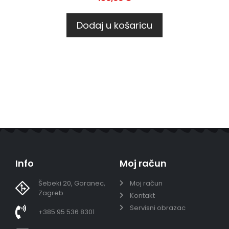
Dodaj u košaricu
Info
Moj račun
Šebeki 20, Goranec,
Moj račun
Zagreb
Kontakt
Servisni obrazac
+385 95 536 8301