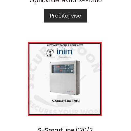
Optički detektor S-ED100
Pročitaj više
S-SmartLine 020/2