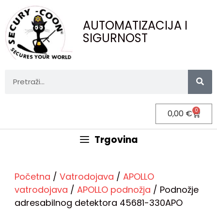
AUTOMATIZACIJA I
SIGURNOST
0
0,00
€
Trgovina
Početna
/
Vatrodojava
/
APOLLO
vatrodojava
/
APOLLO podnožja
/ Podnožje
adresabilnog detektora 45681-330APO