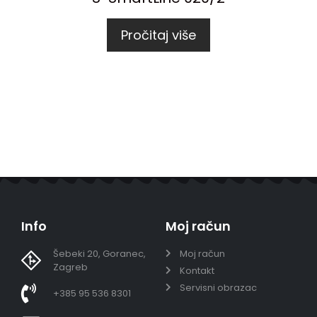
Pročitaj više
Info
Moj račun
Šebeki 20, Goranec,
Moj račun
Zagreb
Kontakt
Servisni obrazac
+385 95 536 8301