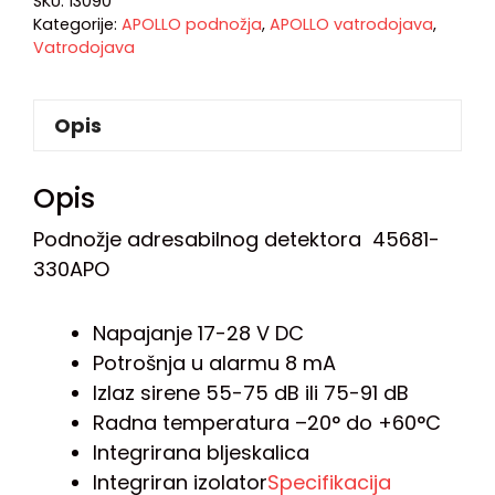
SKU:
13090
Kategorije:
APOLLO podnožja
,
APOLLO vatrodojava
,
Vatrodojava
Opis
Opis
Podnožje adresabilnog detektora 45681-
330APO
Napajanje 17-28 V DC
Potrošnja u alarmu 8 mA
Izlaz sirene 55-75 dB ili 75-91 dB
Radna temperatura –20° do +60°C
Integrirana bljeskalica
Integriran izolator
Specifikacija