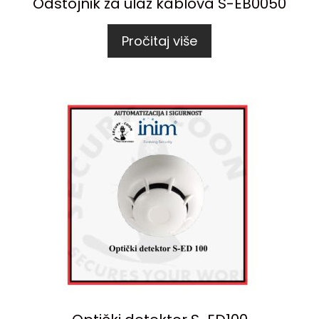
Odstojnik za ulaz kablova S-EB0050
Pročitaj više