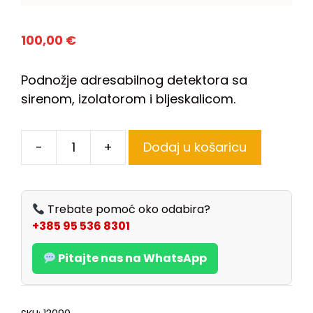
100,00
€
Podnožje adresabilnog detektora sa
sirenom, izolatorom i bljeskalicom.
-
+
Dodaj u košaricu
Trebate pomoć oko odabira?
+385 95 536 8301
Pitajte nas na WhatsApp