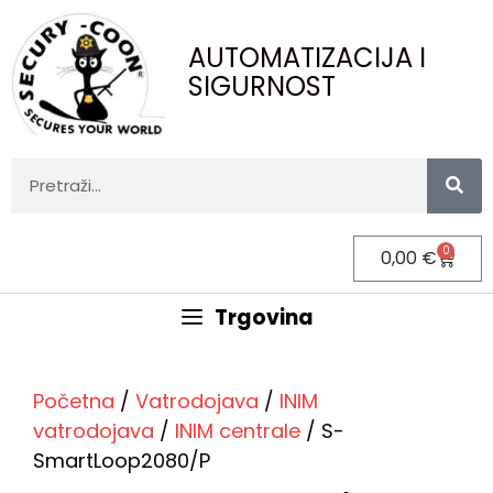
AUTOMATIZACIJA I
SIGURNOST
0
0,00
€
Trgovina
Početna
/
Vatrodojava
/
INIM
vatrodojava
/
INIM centrale
/ S-
SmartLoop2080/P