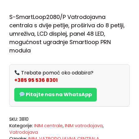
S-SmartLoop2080/P Vatrodojavna
centrala s dvije petlje, proširiva do 8 petlji,
umreživa, LCD displej, panel 48 LED,
mogućnost ugradnje Smartloop PRN
modula
Trebate pomoć oko odabira?
+385 95 536 8301
Pitajte nas na WhatsApp
SKU:
3810
Kategorije:
INIM centrale
,
INIM vatrodojava
,
Vatrodojava
Oznake:
INIM
,
VATRODOJAVNA CENTRALA