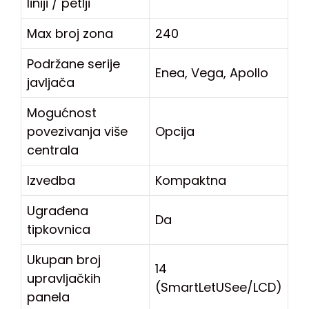
liniji / petlji
Max broj zona
240
Podržane serije
Enea, Vega, Apollo
javljača
Mogućnost
povezivanja više
Opcija
centrala
Izvedba
Kompaktna
Ugrađena
Da
tipkovnica
Ukupan broj
14
upravljačkih
(SmartLetUSee/LCD)
panela