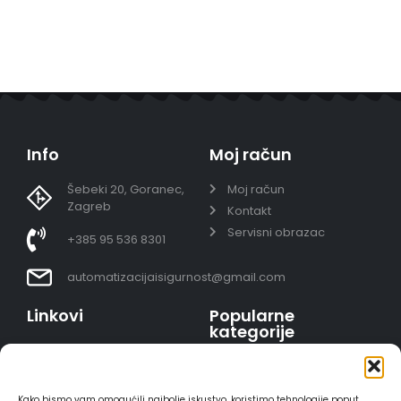
Info
Moj račun
Šebeki 20, Goranec,
Moj račun
Zagreb
Kontakt
Servisni obrazac
+385 95 536 8301
automatizacijaisigurnost@gmail.com
Linkovi
Popularne
kategorije
Uvjeti prodaje
Video nadzor - kompleti
Polica privatnosti
Portafoni
Sigurno plaćanje
Kako bismo vam omogućili najbolje iskustvo, koristimo tehnologije poput