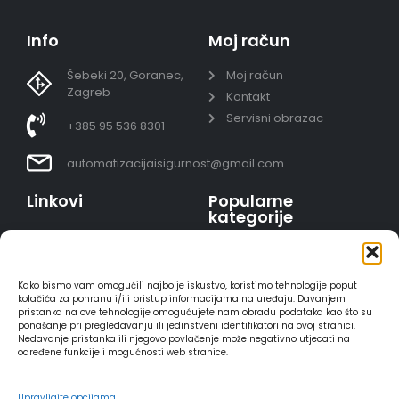
Info
Moj račun
Šebeki 20, Goranec,
Moj račun
Zagreb
Kontakt
Servisni obrazac
+385 95 536 8301
automatizacijaisigurnost@gmail.com
Linkovi
Popularne
kategorije
Uvjeti prodaje
Video nadzor - kompleti
Polica privatnosti
Portafoni
Sigurno plaćanje
Kako bismo vam omogućili najbolje iskustvo, koristimo tehnologije poput
AJAX alarmi
karticama
kolačića za pohranu i/ili pristup informacijama na uređaju. Davanjem
pristanka na ove tehnologije omogućujete nam obradu podataka kao što su
HIKVISION portafoni
Dostava
ponašanje pri pregledavanju ili jedinstveni identifikatori na ovoj stranici.
REOLINK kamere
Načini plaćanja
Nedavanje pristanka ili njegovo povlačenje može negativno utjecati na
određene funkcije i mogućnosti web stranice.
DVC portafoni
Raskid ugovora
Upravljajte opcijama