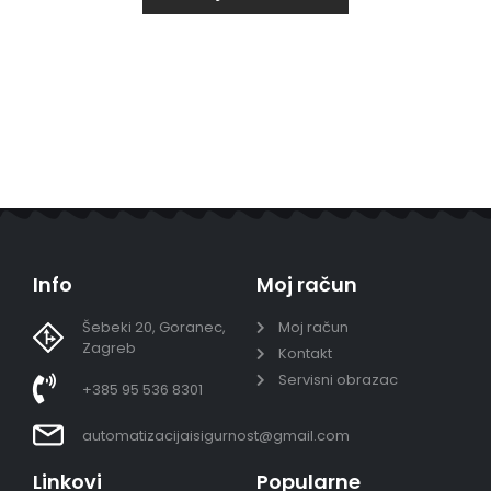
Info
Moj račun
Šebeki 20, Goranec,
Moj račun
Zagreb
Kontakt
Servisni obrazac
+385 95 536 8301
automatizacijaisigurnost@gmail.com
Linkovi
Popularne