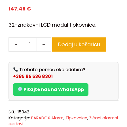
147,49
€
32-znakovni LCD modul tipkovnice.
-
+
Dodaj u košaricu
Trebate pomoć oko odabira?
+385 95 536 8301
Pitajte nas na WhatsApp
SKU:
15042
Kategorije:
PARADOX Alarm
,
Tipkovnice
,
Žičani alarmni
sustavi