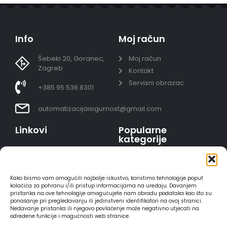
Info
Moj račun
Šebeki 20, Goranec,
Moj račun
Zagreb
Kontakt
Servisni obrazac
+385 95 536 8301
automatizacijaisigurnost@gmail.com
Linkovi
Popularne
kategorije
Uvjeti prodaje
Video nadzor - kompleti
Polica privatnosti
Portafoni
Sigurno plaćanje
Kako bismo vam omogućili najbolje iskustvo, koristimo tehnologije poput
AJAX alarmi
karticama
kolačića za pohranu i/ili pristup informacijama na uređaju. Davanjem
pristanka na ove tehnologije omogućujete nam obradu podataka kao što su
HIKVISION portafoni
Dostava
ponašanje pri pregledavanju ili jedinstveni identifikatori na ovoj stranici.
REOLINK kamere
Načini plaćanja
Nedavanje pristanka ili njegovo povlačenje može negativno utjecati na
određene funkcije i mogućnosti web stranice.
DVC portafoni
Raskid ugovora