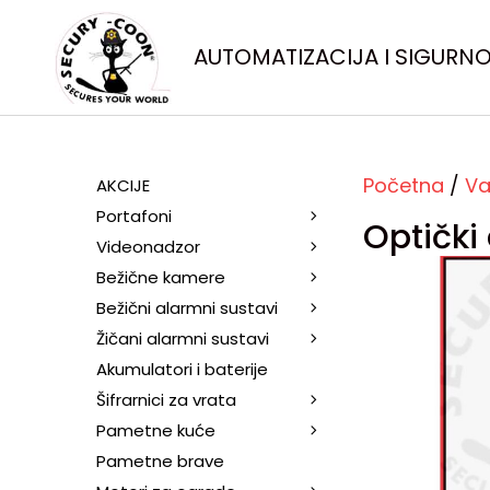
AUTOMATIZACIJA I SIGURN
Početna
/
Va
AKCIJE
Portafoni
Optički
Videonadzor
Bežične kamere
Bežični alarmni sustavi
Žičani alarmni sustavi
Akumulatori i baterije
Šifrarnici za vrata
Pametne kuće
Pametne brave