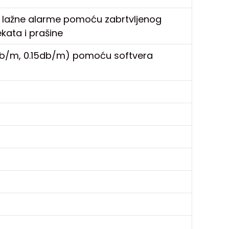
a lažne alarme pomoću zabrtvljenog
kata i prašine
12db/m, 0.15db/m) pomoću softvera