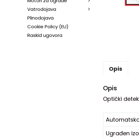
Motori za ograde
Vatrodojava
Plinodojava
Cookie Policy (EU)
Raskid ugovora
Opis
Opis
Optički dete
Automatsko 
Ugrađen izo