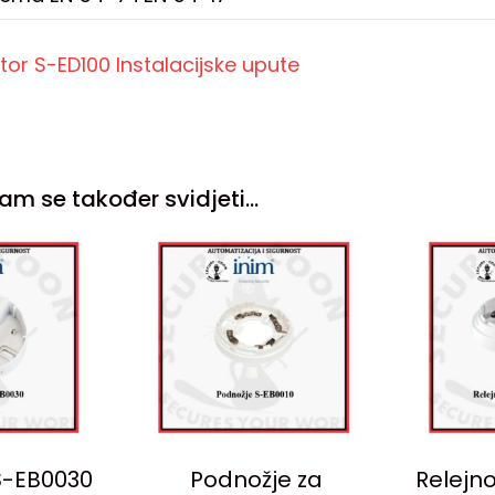
tor S-ED100 Instalacijske upute
am se također svidjeti…
S-EB0030
Podnožje za
Relejn