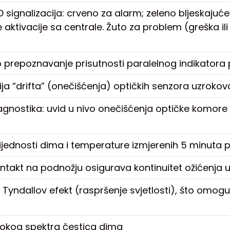
 signalizacija: crveno za alarm; zeleno bljeskajuće 
aktivacije sa centrale. Žuto za problem (greška ili
prepoznavanje prisutnosti paralelnog indikatora
a “drifta” (onečišćenja) optičkih senzora uzroko
gnostika: uvid u nivo onečišćenja optičke komore de
ijednosti dima i temperature izmjerenih 5 minuta p
ontakt na podnožju osigurava kontinuitet ožićenja u
 Tyndallov efekt (raspršenje svjetlosti), što omoguć
irokog spektra čestica dima