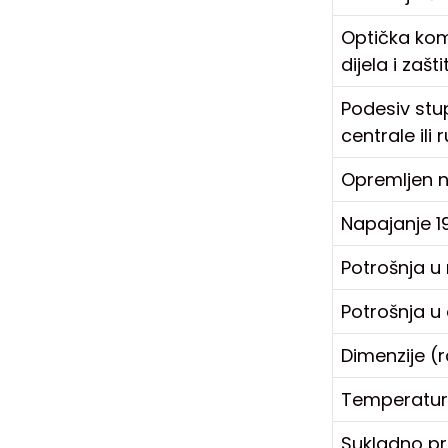
Optička kom
dijela i zaš
Podesiv stu
centrale il
Opremljen 
Napajanje 
Potrošnja u
Potrošnja u
Dimenzije (
Temperatur
Sukladno pr