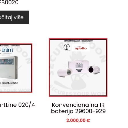
EB0020
čitaj više
rtLine 020/4
Konvencionalna IR
baterija 29600-929
2.000,00
€