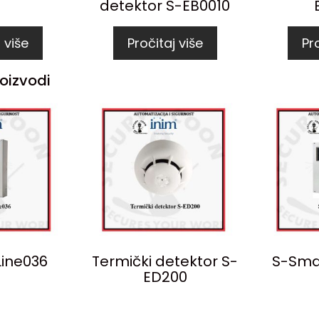
detektor S-EB0010
 više
Pročitaj više
Pro
oizvodi
ine036
Termički detektor S-
S-Sma
ED200