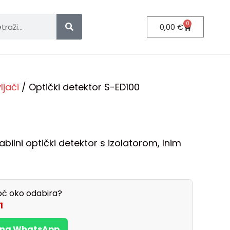
0
0,00
€
ljači
/ Optički detektor S-ED100
ilni optički detektor s izolatorom, Inim
ć oko odabira?
1
s na WhatsApp