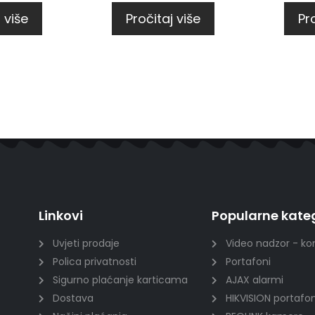
 više
Pročitaj više
Pro
Linkovi
Popularne kateg
Uvjeti prodaje
Video nadzor - ko
Polica privatnosti
Portafoni
Sigurno plaćanje karticama
AJAX alarmi
Dostava
HIKVISION portafon