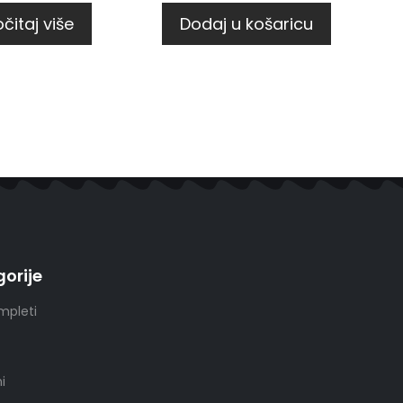
čitaj više
Dodaj u košaricu
orije
mpleti
i