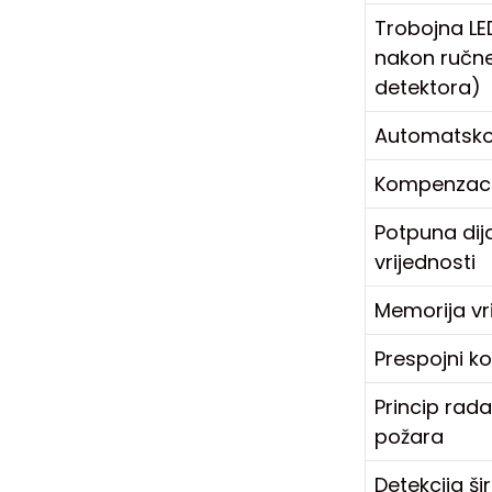
Trobojna LED
nakon ručne 
detektora)
Automatsko 
Kompenzacij
Potpuna dija
vrijednosti
Memorija vr
Prespojni k
Princip rada
požara
Detekcija š