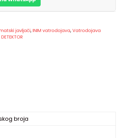
matski javljači
,
INIM vatrodojava
,
Vatrodojava
I DETEKTOR
skog broja