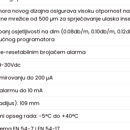
ora novog dizajna osigurava visoku otpornost n
titne mrežice od 500 µm za sprječavanje ulaska inse
panj osjetljivosti na dim (0.08db/m, 0.10db/m, 0.
i ručnog programatora
ne-resetabilnim brojačem alarma
19-30Vdc
 mirovanju do 200 µA
 alarmu do 10 mA
radijus): 109 mm
ni opseg rada: -5°C do +40°C
ema EN 54-7 i EN 54-17