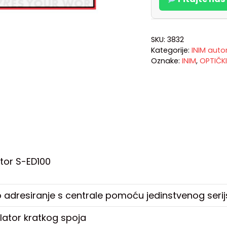
SKU:
3832
Kategorije:
INIM auto
Oznake:
INIM
,
OPTIČK
ktor S-ED100
adresiranje s centrale pomoću jedinstvenog serij
lator kratkog spoja