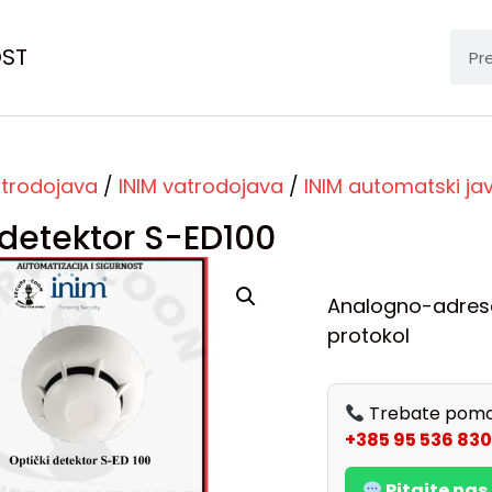
OST
trodojava
/
INIM vatrodojava
/
INIM automatski jav
 detektor S-ED100
Analogno-adresab
protokol
Trebate pomo
+385 95 536 830
Pitajte na