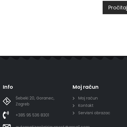
Pročitaj
Info
Moj račun
Šebeki 20, Goranec,
Moj račun
Zagreb
Kontakt
Servisni obrazac
+385 95 536 8301
automatizacijaisigurnost@gmail.com