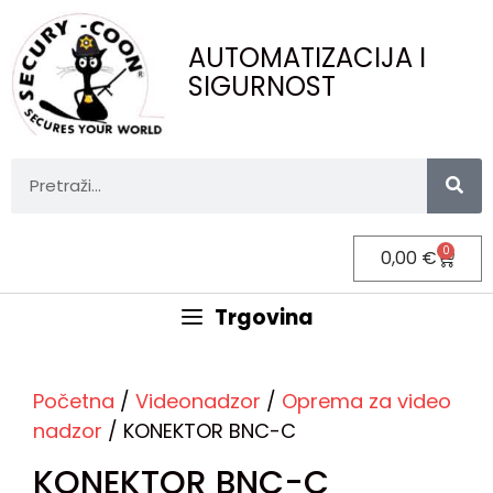
AUTOMATIZACIJA I
SIGURNOST
0
0,00
€
Trgovina
Početna
/
Videonadzor
/
Oprema za video
nadzor
/ KONEKTOR BNC-C
KONEKTOR BNC-C