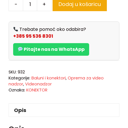
-
+
Dodaj u košaricu
Trebate pomoć oko odabira?
+385 95 536 8301
Pitajte nas na WhatsApp
SKU:
932
Kategorije:
Baluni i konektori
,
Oprema za video
nadzor
,
Videonadzor
Oznaka:
KONEKTOR
Opis