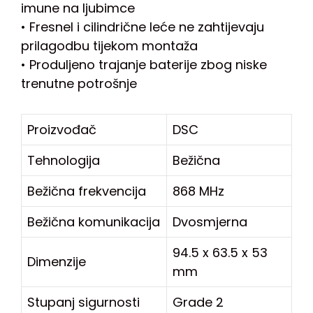
imune na ljubimce
• Fresnel i cilindrične leće ne zahtijevaju
prilagodbu tijekom montaža
• Produljeno trajanje baterije zbog niske
trenutne potrošnje
Proizvođač
DSC
Tehnologija
Bežična
Bežična frekvencija
868 MHz
Bežična komunikacija
Dvosmjerna
94.5 x 63.5 x 53
Dimenzije
mm
Stupanj sigurnosti
Grade 2