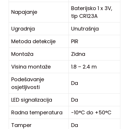
Baterijsko 1 x 3V,
Napajanje
tip CR123A
Ugradnja
Unutrašnja
Metoda detekcije
PIR
Montaža
Zidna
Visina montaže
1.8 – 2.4 m
Podešavanje
Da
osjetljivosti
LED signalizacija
Da
Radna temperatura
-10°C do +50°C
Tamper
Da