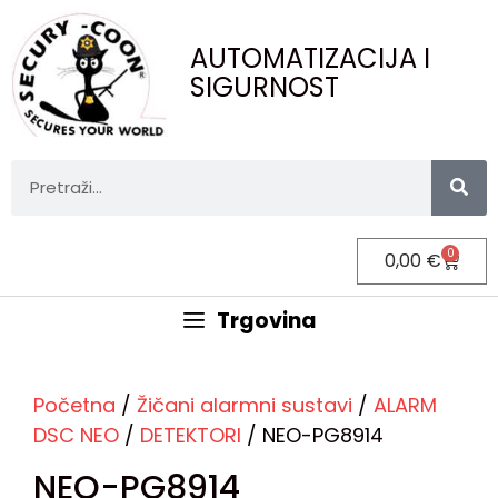
AUTOMATIZACIJA I
SIGURNOST
0
0,00
€
Trgovina
Početna
/
Žičani alarmni sustavi
/
ALARM
DSC NEO
/
DETEKTORI
/ NEO-PG8914
NEO-PG8914