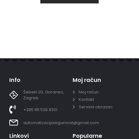
Info
Moj račun
Šebeki 20, Goranec,
Moj račun
Zagreb
Kontakt
Servisni obrazac
+385 95 536 8301
automatizacijaisigurnost@gmail.com
Linkovi
Popularne