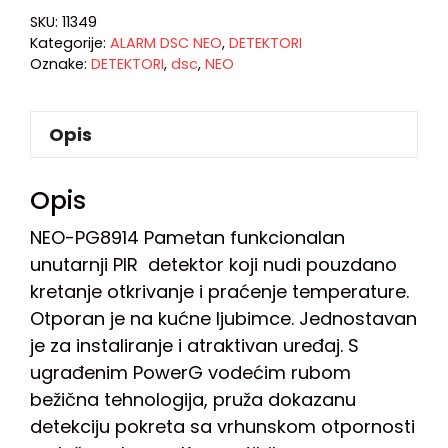
SKU:
11349
Kategorije:
ALARM DSC NEO
,
DETEKTORI
Oznake:
DETEKTORI
,
dsc
,
NEO
Opis
Opis
NEO-PG8914 P
ametan funkcionalan
unutarnji PIR detektor koji nudi pouzdano
kretanje otkrivanje i praćenje temperature.
Otporan je na kućne ljubimce. Jednostavan
je za instaliranje i atraktivan uređaj. S
ugrađenim PowerG vodećim rubom
bežična tehnologija, pruža dokazanu
detekciju pokreta sa vrhunskom otpornosti