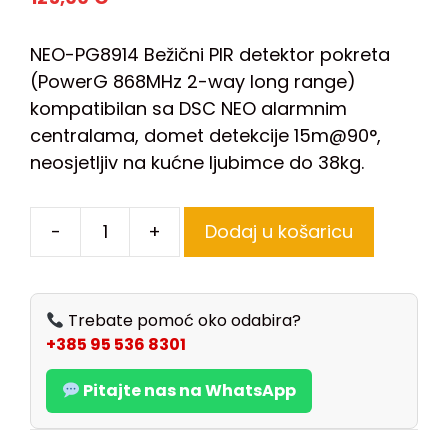
NEO-PG8914 Bežični PIR detektor pokreta
(PowerG 868MHz 2-way long range)
kompatibilan sa DSC NEO alarmnim
centralama, domet detekcije 15m@90°,
neosjetljiv na kućne ljubimce do 38kg.
-
+
Dodaj u košaricu
Trebate pomoć oko odabira?
+385 95 536 8301
Pitajte nas na WhatsApp