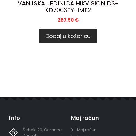
VANJSKA JEDINICA HIKVISION DS-
KD7003EY-IME2
287,50
€
Dodaj u košaricu
Info
Moj račun
Šebeki 20, Goranec,
Moj račun
Zagreb