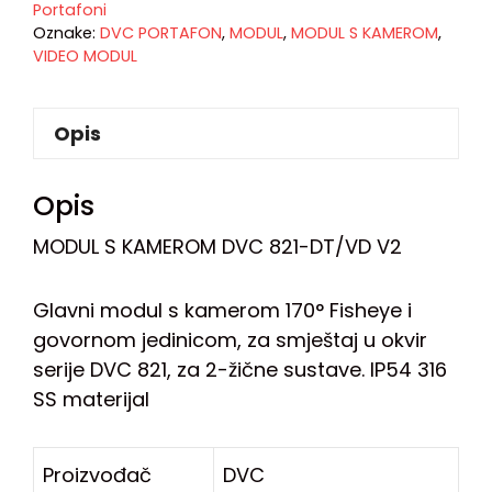
Portafoni
Oznake:
DVC PORTAFON
,
MODUL
,
MODUL S KAMEROM
,
VIDEO MODUL
Opis
Opis
MODUL S KAMEROM DVC 821-DT/VD V2
Glavni modul s kamerom 170° Fisheye i
govornom jedinicom, za smještaj u okvir
serije DVC 821, za 2-žične sustave. IP54 316
SS materijal
Proizvođač
DVC