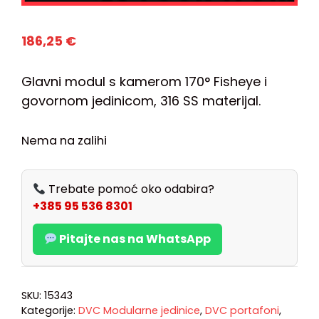
186,25
€
Glavni modul s kamerom 170° Fisheye i
govornom jedinicom, 316 SS materijal.
Nema na zalihi
Trebate pomoć oko odabira?
+385 95 536 8301
Pitajte nas na WhatsApp
SKU:
15343
Kategorije:
DVC Modularne jedinice
,
DVC portafoni
,