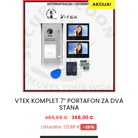
AKCIJA!
VTEK KOMPLET 7″ PORTAFON ZA DVA
STANA
489,88
€
368,00
€
Uštedite:
121,88
€
-25%