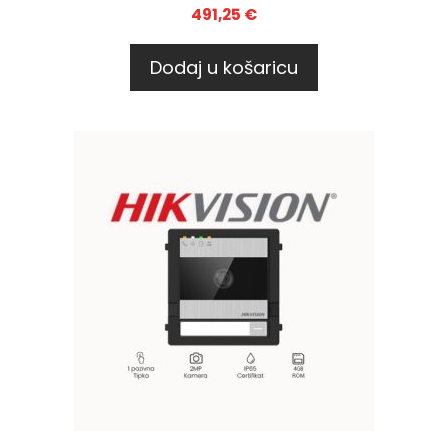
491,25
€
Dodaj u košaricu