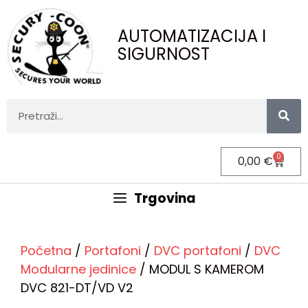
AUTOMATIZACIJA I
SIGURNOST
0
0,00
€
Trgovina
Početna
/
Portafoni
/
DVC portafoni
/
DVC
Modularne jedinice
/ MODUL S KAMEROM
DVC 821-DT/VD V2