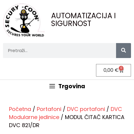
AUTOMATIZACIJA I
SIGURNOST
0
0,00
€
Trgovina
Početna
/
Portafoni
/
DVC portafoni
/
DVC
Modularne jedinice
/ MODUL ČITAČ KARTICA
DVC 821/DR