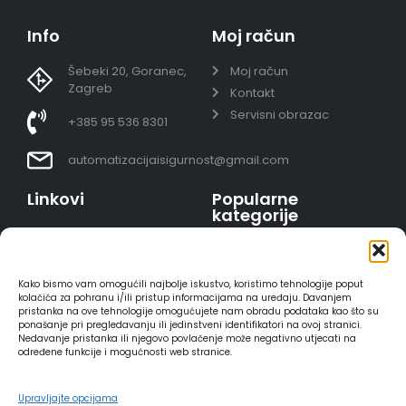
Info
Moj račun
Šebeki 20, Goranec,
Moj račun
Zagreb
Kontakt
Servisni obrazac
+385 95 536 8301
automatizacijaisigurnost@gmail.com
Linkovi
Popularne
kategorije
Uvjeti prodaje
Video nadzor - kompleti
Polica privatnosti
Portafoni
Sigurno plaćanje
Kako bismo vam omogućili najbolje iskustvo, koristimo tehnologije poput
AJAX alarmi
karticama
kolačića za pohranu i/ili pristup informacijama na uređaju. Davanjem
pristanka na ove tehnologije omogućujete nam obradu podataka kao što su
HIKVISION portafoni
Dostava
ponašanje pri pregledavanju ili jedinstveni identifikatori na ovoj stranici.
REOLINK kamere
Načini plaćanja
Nedavanje pristanka ili njegovo povlačenje može negativno utjecati na
određene funkcije i mogućnosti web stranice.
DVC portafoni
Raskid ugovora
Upravljajte opcijama