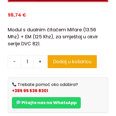
98,74
€
Modul s dualnim čitačem Mifare (13.56
Mhz) + EM (125 Khz), za smještaj u okvir
serije DVC 821.
-
+
Dodaj u košaricu
Trebate pomoć oko odabira?
+385 95 536 8301
Pitajte nas na WhatsApp