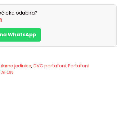
ć oko odabira?
1
s na WhatsApp
arne jedinice
,
DVC portafoni
,
Portafoni
TAFON