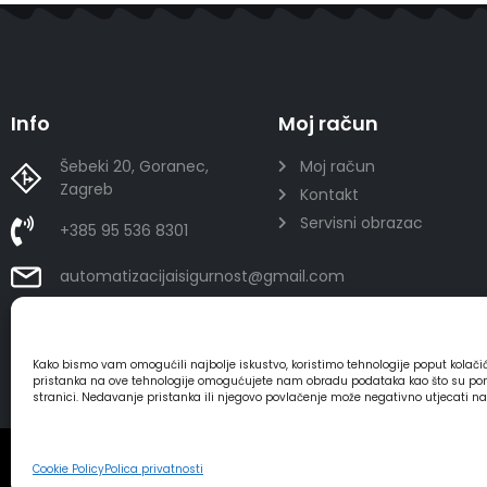
Info
Moj račun
Šebeki 20, Goranec,
Moj račun
Zagreb
Kontakt
Servisni obrazac
+385 95 536 8301
automatizacijaisigurnost@gmail.com
Kako bismo vam omogućili najbolje iskustvo, koristimo tehnologije poput kolač
pristanka na ove tehnologije omogućujete nam obradu podataka kao što su ponaša
stranici. Nedavanje pristanka ili njegovo povlačenje može negativno utjecati n
2025 - Automatizacija i sigurnost
Cookie Policy
Polica privatnosti