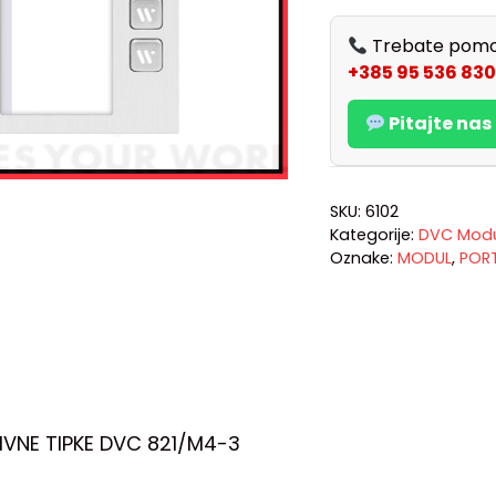
Trebate pomo
+385 95 536 830
Pitajte na
SKU:
6102
Kategorije:
DVC Modul
Oznake:
MODUL
,
POR
IVNE TIPKE DVC 821/M4-3