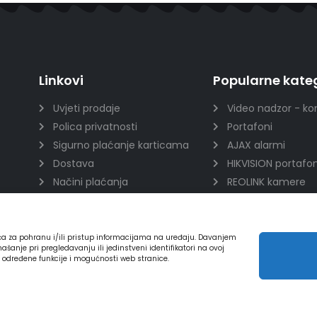
Linkovi
Popularne kateg
Uvjeti prodaje
Video nadzor - ko
Polica privatnosti
Portafoni
Sigurno plaćanje karticama
AJAX alarmi
Dostava
HIKVISION portafon
Načini plaćanja
REOLINK kamere
Raskid ugovora
DVC portafoni
ića za pohranu i/ili pristup informacijama na uređaju. Davanjem
nje pri pregledavanju ili jedinstveni identifikatori na ovoj
a određene funkcije i mogućnosti web stranice.