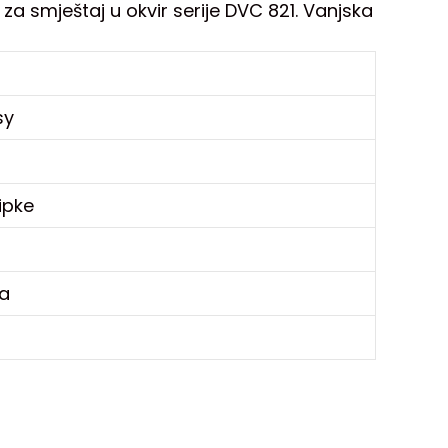
za smještaj u okvir serije DVC 821. Vanjska
sy
ipke
a