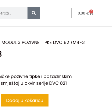
0
0,00
€
 MODUL 3 POZIVNE TIPKE DVC 821/M4-3
3
čke pozivne tipke i pozadinskim
 smještaj u okvir serije DVC 821
Dodaj u košaricu