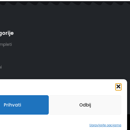
orije
mpleti
i
Prihvati
Odbij
INSERTIOWEB
Upravljajte opcijama