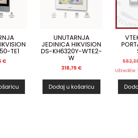
RNJA
UNUTARNJA
VTE
IKVISION
JEDINICA HIKVISION
PORT
50-TE1
DS-KH6320Y-WTE2-
W
5
€
582,3
318,75
€
Uštedite:
ošaricu
Dodaj u košaricu
Doda