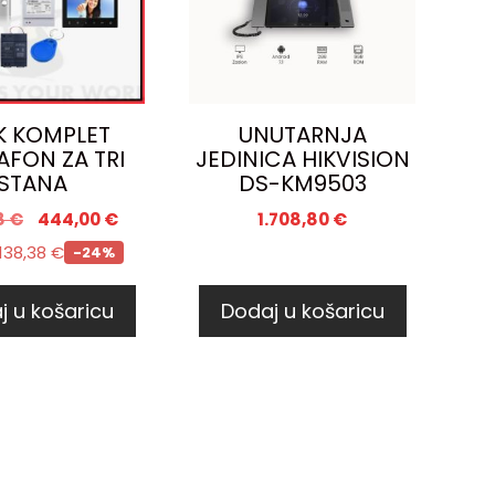
K KOMPLET
UNUTARNJA
AFON ZA TRI
JEDINICA HIKVISION
STANA
DS-KM9503
8
€
444,00
€
1.708,80
€
138,38
€
-24%
j u košaricu
Dodaj u košaricu