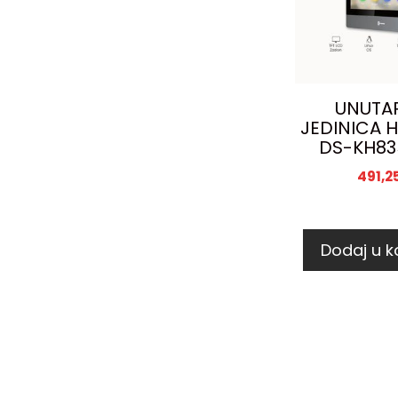
UNUTA
JEDINICA H
DS-KH83
491,2
Dodaj u k