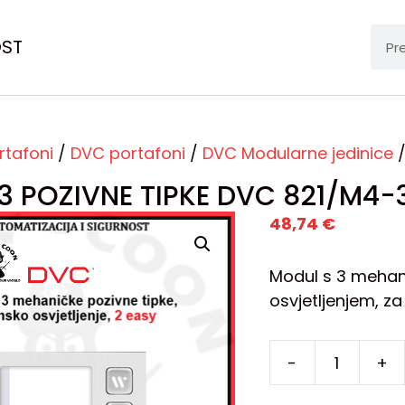
OST
rtafoni
/
DVC portafoni
/
DVC Modularne jedinice
/
3 POZIVNE TIPKE DVC 821/M4-
48,74
€
Modul s 3 mehani
osvjetljenjem, za
-
+