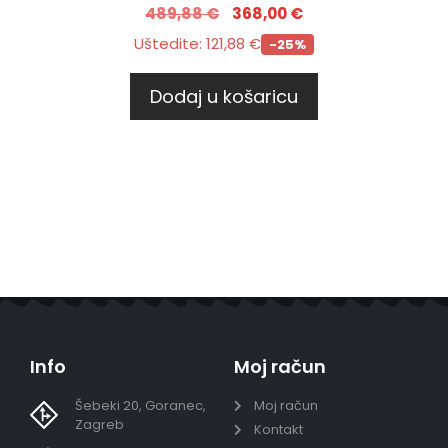
489,88
€
368,00
€
Uštedite:
121,88
€
-25%
Dodaj u košaricu
Info
Moj račun
Šebeki 20, Goranec,
Moj račun
Zagreb
Kontakt