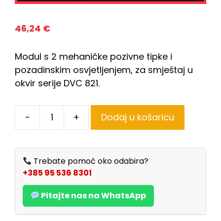
46,24
€
Modul s 2 mehaničke pozivne tipke i
pozadinskim osvjetljenjem, za smještaj u
okvir serije DVC 821.
-
+
Dodaj u košaricu
Trebate pomoć oko odabira?
+385 95 536 8301
Pitajte nas na WhatsApp