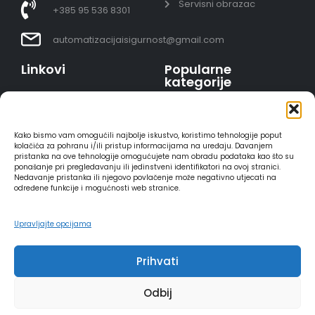
Servisni obrazac
+385 95 536 8301
automatizacijaisigurnost@gmail.com
Linkovi
Popularne
kategorije
Uvjeti prodaje
Video nadzor - kompleti
Polica privatnosti
Portafoni
Sigurno plaćanje
Kako bismo vam omogućili najbolje iskustvo, koristimo tehnologije poput
AJAX alarmi
karticama
kolačića za pohranu i/ili pristup informacijama na uređaju. Davanjem
pristanka na ove tehnologije omogućujete nam obradu podataka kao što su
HIKVISION portafoni
Dostava
ponašanje pri pregledavanju ili jedinstveni identifikatori na ovoj stranici.
REOLINK kamere
Načini plaćanja
Nedavanje pristanka ili njegovo povlačenje može negativno utjecati na
određene funkcije i mogućnosti web stranice.
DVC portafoni
Raskid ugovora
Upravljajte opcijama
Prihvati
2025 - Automatizacija i sigurnost
Odbij