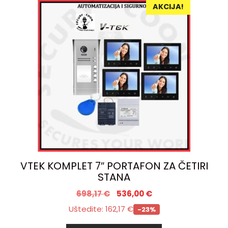
AKCIJA!
VTEK KOMPLET 7″ PORTAFON ZA ČETIRI
STANA
698,17
€
536,00
€
Uštedite:
162,17
€
-23%