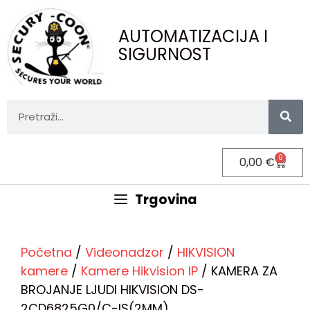
AUTOMATIZACIJA I
SIGURNOST
0
0,00
€
Trgovina
Početna
/
Videonadzor
/
HIKVISION
kamere
/
Kamere Hikvision IP
/ KAMERA ZA
BROJANJE LJUDI HIKVISION DS-
2CD6825G0/C-IS(2MM)