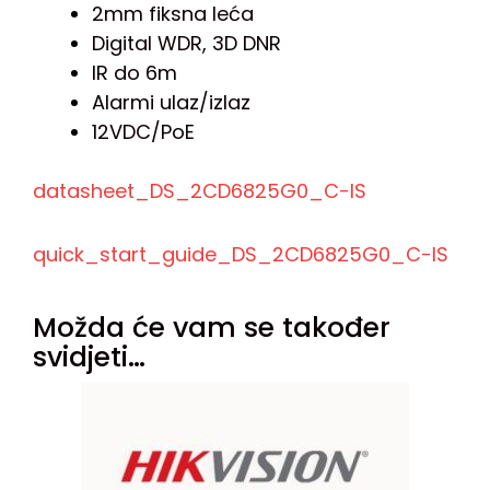
2mm fiksna leća
Digital WDR, 3D DNR
IR do 6m
Alarmi ulaz/izlaz
12VDC/PoE
datasheet_DS_2CD6825G0_C-IS
quick_start_guide_DS_2CD6825G0_C-IS
Možda će vam se također
svidjeti…