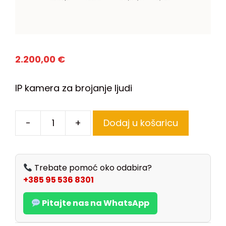
2.200,00
€
IP kamera za brojanje ljudi
-
+
Dodaj u košaricu
Trebate pomoć oko odabira?
+385 95 536 8301
Pitajte nas na WhatsApp