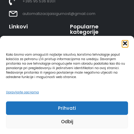
+385 95 536 8301
automatizacijaisigurnost@gmail.com
Linkovi
Popularne
kategorije
Uvjeti prodaje
Video nadzor - kompleti
Polica privatnosti
Portafoni
Sigurno plaćanje
Kako bismo vam omogućili najbolje iskustvo, koristimo tehnologije poput
AJAX alarmi
karticama
kolačića za pohranu i/ili pristup informacijama na uređaju. Davanjem
pristanka na ove tehnologije omogućujete nam obradu podataka kao što su
HIKVISION portafoni
Dostava
ponašanje pri pregledavanju ili jedinstveni identifikatori na ovoj stranici.
REOLINK kamere
Načini plaćanja
Nedavanje pristanka ili njegovo povlačenje može negativno utjecati na
određene funkcije i mogućnosti web stranice.
DVC portafoni
Raskid ugovora
Upravljajte opcijama
Prihvati
2025 - Automatizacija i sigurnost
Odbij