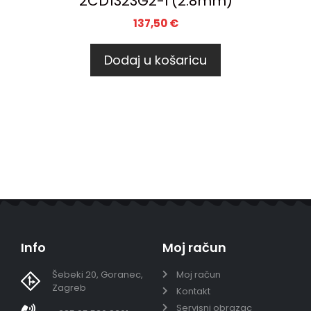
2CD1323G2-I (2.8mm)
137,50
€
Dodaj u košaricu
Info
Moj račun
Šebeki 20, Goranec,
Moj račun
Zagreb
Kontakt
Servisni obrazac